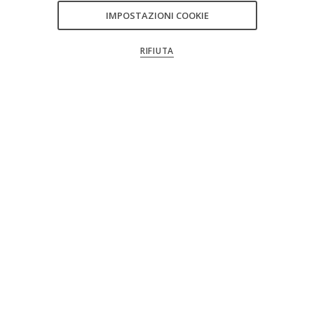
assicurando istruzione, salute e protezione da
IMPOSTAZIONI COOKIE
CONSENTI TUTTI
violenze e abusi.
RIFIUTA
CONFERMA LE MIE SCELTE
SOSTIENICI
Seguici sui social
Seguici su Facebook
Segui il canale Youtube
Seguici su Instagram
Seguici su LinkedIn
general.footer.soc