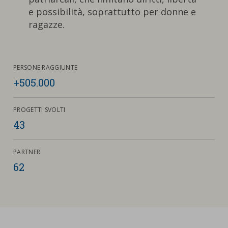
nostra cookies policy.
e possibilità, soprattutto per donne e
PARTECIPA
Sotto
ragazze.
Cookie strettamente necessari
Contatti
Cookie di Analisi
Ufficio Stampa
PERSONE RAGGIUNTE
+505.000
Centro studi
Cookie di marketing
Aziende e Fondazioni
PROGETTI SVOLTI
Cookie di terze parti
Trasparenza
43
Lavora con noi
PARTNER
62
CERCA
CARRELLO