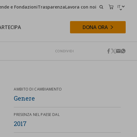
ende e Fondazioni
Trasparenza
Lavora con noi
CERCA
CARRELLO
ARTECIPA
DONA ORA
CONDIVIDI
facebook
twitter
email
whats
CERCA
AMBITO DI CAMBIAMENTO
Genere
PRESENZA NEL PAESE DAL
2017