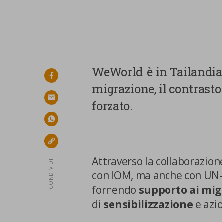
WeWorld è in Tailandia 
facebook
migrazione, il contrasto 
email
forzato.
whatsapp
link
Attraverso la collaborazione
CONDIVIDI
con IOM, ma anche con UN-
fornendo
supporto ai mig
di
sensibilizzazione
e azio