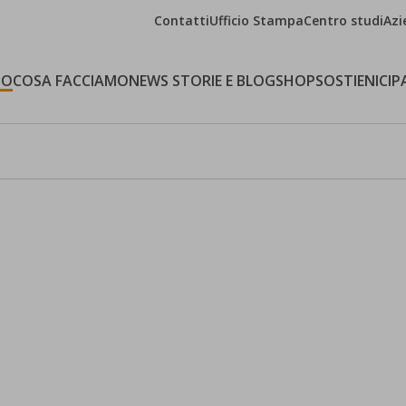
Contatti
Ufficio Stampa
Centro studi
Azi
MO
COSA FACCIAMO
NEWS STORIE E BLOG
SHOP
SOSTIENICI
P