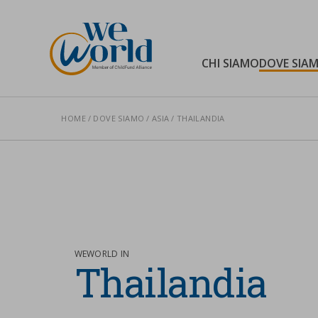
WeWorld Onlus
CHI SIAMO
DOVE SIA
HOME
DOVE SIAMO
ASIA
THAILANDIA
Cerca nel sito
WEWORLD IN
Thailandia