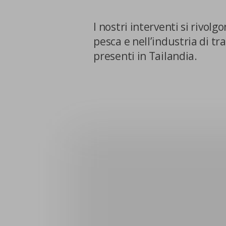
La tua privacy
I nostri interventi si rivolg
Cookie
pesca e nell’industria di t
strettamente
presenti in Tailandia.
necessari
Cookie di Analisi
Cookie di marketing
Cookie di terze parti
CONFERMA LE MI