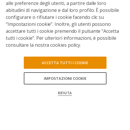
alle preferenze degli utenti, a partire dalle loro
abitudini di navigazione e dal loro profilo. È possibile
configurare o rifiutare i cookie facendo clic su
“Impostazioni cookie”. Inoltre, gli utenti possono
accettare tutti i cookie premendo il pulsante “Accetta
tutti i cookie”. Per ulteriori informazioni, è possibile
consultare la nostra cookies policy.
ACCETTA TUTTI I COOKIE
Con il sostegno a distanza garantirai a bambine
bambini pasti sani, visite mediche regolari e la
IMPOSTAZIONI COOKIE
CONSENTI TUTTI
possibilità di andare a scuola
RIFIUTA
CONFERMA LE MIE SCELTE
IL CAMBIAMENTO PARTE OGGI!