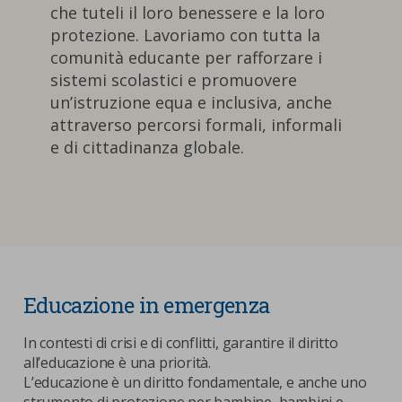
nostra cookies policy.
che tuteli il loro benessere e la loro
PARTECIPA
protezione. Lavoriamo con tutta la
Sotto
comunità educante per rafforzare i
Cookie strettamente necessari
sistemi scolastici e promuovere
Contatti
un’istruzione equa e inclusiva, anche
Cookie di Analisi
Ufficio Stampa
attraverso percorsi formali, informali
Centro studi
e di cittadinanza globale.
Cookie di marketing
Aziende e Fondazioni
Cookie di terze parti
Trasparenza
Lavora con noi
Educazione in emergenza
CERCA
CARRELLO
In contesti di crisi e di conflitti, garantire il diritto
all’educazione è una priorità.
L’educazione è un diritto fondamentale, e anche uno