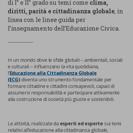
nostra cookies policy.
di I° e II° grado su temi come
clima,
PARTECIPA
diritti, parità e cittadinanza globale
, in
Sotto
linea con le linee guida per
Cookie strettamente necessari
l’insegnamento dell’Educazione Civica.
Contatti
Cookie di Analisi
Ufficio Stampa
Centro studi
Cookie di marketing
Aziende e Fondazioni
In un mondo dove le sfide globali – ambientali, sociali
e culturali – influenzano la vita quotidiana,
Cookie di terze parti
Trasparenza
l’
Educazione alla Cittadinanza Globale
Lavora con noi
(ECG)
diventa uno strumento fondamentale per
formare cittadine e cittadini consapevoli, capaci di
assumersi responsabilità e partecipare attivamente
alla costruzione di società più giuste e sostenibili.
CERCA
CARRELLO
Le attività, realizzate da
esperti ed esperte
sui temi
relativi all’educazione alla cittadinanza globale,