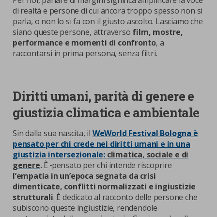
Per noi, parlare di margini significa amplificare la voce
di realtà e persone di cui ancora troppo spesso non si
parla, o non lo si fa con il giusto ascolto. Lasciamo che
siano queste persone, attraverso
film, mostre,
performance e momenti di confronto
, a
raccontarsi in prima persona, senza filtri.
Diritti umani, parità di genere e
giustizia climatica e ambientale
Sin dalla sua nascita, il
WeWorld Festival Bologna è
pensato per chi crede nei diritti umani e in una
giustizia intersezionale:
climatica, sociale e di
genere
.
È
pensato per chi intende riscoprire
l’empatia in un’epoca segnata da crisi
dimenticate, conflitti normalizzati e ingiustizie
strutturali
. È dedicato al racconto delle persone che
subiscono queste ingiustizie, rendendole