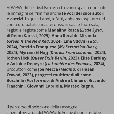
Al WeWorld Festival Bologna trovano spazio non solo
le immagini dei film ma anche
le voci dei suoi autori
e autrici
. In questi anni, infatti, abbiamo ospitato nel
corso di dibattiti e masterclass, in sala e fuori sala,
registi e registe come
Madalina Rosca (
Little Syria
,
di Reem Karssli, 2025), Anna Recalde Miranda
(
Green Is the New Red
, 2024), Lina Vdovîi (
Tata
,
2024), Patricia Franquesa (
My Sextortion Diary,
2024), Myriam El Hajj (
Diaries From Lebanon
, 2024),
Jochen Hick (
Queer Exile Berlin
, 2023), Elise Darblay
e Antoine Depeyre (
La Lumière des Femmes
, 2024),
produttori come
Joe Mecca (
Mediha
, di Hasan
Oswad, 2023), progetti multimediali come
Boschilla (
Pasturismo
, di Andrea Chiloiro, Riccardo
Franchini, Giovanni Labriola, Matteo Ragno
.
Il percorso di selezione della rassegna
cinematografica del WeWorld Festival non sarebbe