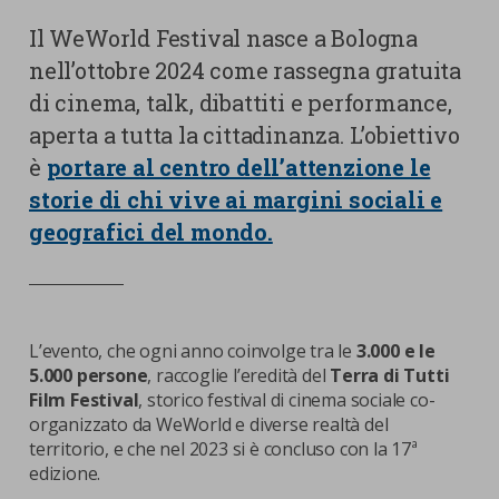
nostra cookies policy.
PARTECIPA
Il WeWorld Festival nasce a Bologna
Sotto
nell’ottobre 2024 come rassegna gratuita
Cookie strettamente necessari
di cinema, talk, dibattiti e performance,
Contatti
aperta a tutta la cittadinanza. L’obiettivo
Cookie di Analisi
Ufficio Stampa
è
portare al centro dell’attenzione le
Centro studi
storie di chi vive ai margini sociali e
Cookie di marketing
Aziende e Fondazioni
geografici del mondo.
Cookie di terze parti
Trasparenza
Lavora con noi
L’evento, che ogni anno coinvolge tra le
3.000 e le
5.000 persone
, raccoglie l’eredità del
Terra di Tutti
CERCA
CARRELLO
Film Festival
, storico festival di cinema sociale co-
organizzato da WeWorld e diverse realtà del
territorio, e che nel 2023 si è concluso con la 17ª
edizione.