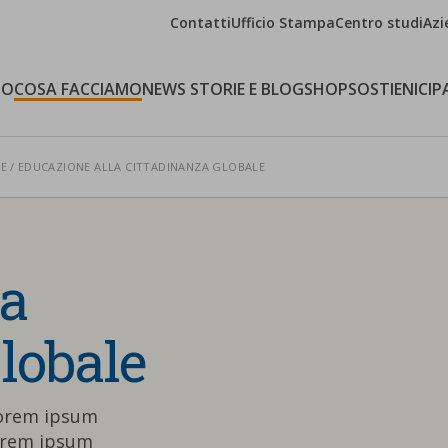
Contatti
Ufficio Stampa
Centro studi
Azi
MO
COSA FACCIAMO
NEWS STORIE E BLOG
SHOP
SOSTIENICI
P
NE
EDUCAZIONE ALLA CITTADINANZA GLOBALE
la
lobale
lorem ipsum
orem ipsum