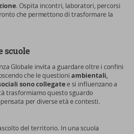
consultare la nostra cookies policy.
azione
. Ospita incontri, laboratori, percorsi
ronto che permettono di trasformare la
e scuole
nza Globale invita a guardare oltre i confini
onoscendo che le questioni
ambientali,
E SCELTE
ociali sono collegate
e si influenzano a
vità trasformiamo questo sguardo
 pensata per diverse età e contesti.
scolto del territorio. In una scuola