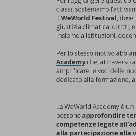
Per raggiungere quest’obiett
classi, sosteniamo l’attivis
il
WeWorld Festival,
dove 
giustizia climatica, diritti,
insieme a istituzioni, docen
Per lo stesso motivo abbia
Academy
che, attraverso a
amplificare le voci delle n
dedicato alla formazione, a
La tua privacy
Cookie
La WeWorld Academy è un lu
strettamente
possono
approfondire tem
necessari
competenze legate all’ad
alla partecipazione alla 
Cookie di Analisi