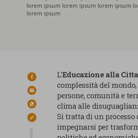
lorem ipsum lorem ipsum lorem ipsum l
lorem ipsum
L’
Educazione alla Citt
facebook
complessità del mondo, 
email
persone, comunità e terri
clima alle disuguaglianz
whatsapp
Si tratta di un process
link
impegnarsi per trasformar
CONDIVIDI
politiche ed economiche