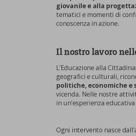
giovanile e alla progett
Cookie di marketing
tematici e momenti di conf
conoscenza in azione.
Cookie di terze parti
Il nostro lavoro nell
L’Educazione alla Cittadina
geografici e culturali, ric
CONFERMA LE MI
politiche, economiche e s
vicenda. Nelle nostre atti
in un’esperienza educativa
Ogni intervento nasce dall’a