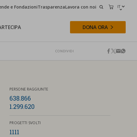
ende e Fondazioni
Trasparenza
Lavora con noi
CERCA
CARRELLO
ARTECIPA
DONA ORA
CONDIVIDI
facebook
twitter
email
whats
CERCA
PERSONE RAGGIUNTE
638.866
1.299.620
PROGETTI SVOLTI
1111