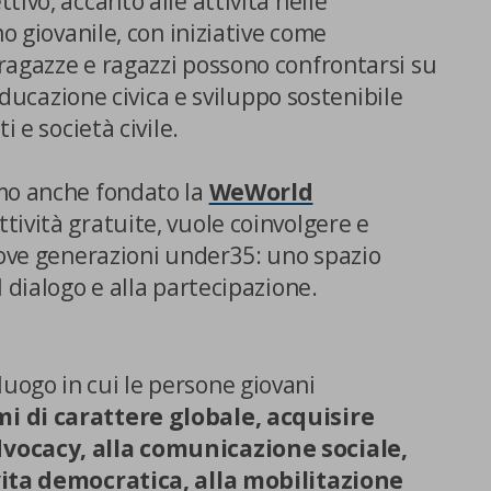
ivo, accanto alle attività nelle
mo giovanile, con iniziative come
ragazze e ragazzi possono confrontarsi su
 educazione civica e sviluppo sostenibile
ti e società civile.
mo anche fondato la
WeWorld
ttività gratuite, vuole coinvolgere e
Centro preferenze sulla privacy
uove generazioni under35: uno spazio
l dialogo e alla partecipazione.
Utilizziamo cookie tecnici, indispensabili per permettere la
fruizione del sito nonché, previo consenso dell’utente, cookie
ogo in cui le persone giovani
profilazione propri e di terze parti, che sono finalizzati a
pubblicitari collegati alle preferenze degli utenti, a partire d
i di carattere globale, acquisire
navigazione e dal loro profilo. È possibile configurare o rifi
vocacy, alla comunicazione sociale,
clic su “Impostazioni cookie”. Inoltre, gli utenti possono acce
vita democratica, alla mobilitazione
premendo il pulsante “Accetta tutti i cookie”. Per ulteriori i