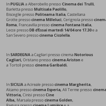
In
PUGLIA
a
Alberobello presso
Cinema dei Trulli
,
Barletta presso
Multisala Paolillo
,
Bisceglie presso
Politeama Italia
, Castellana
Grotte presso
cinema Milleluci
, Cerignola presso
cinem
Roma
, Francavilla presso
cinema Fontana Italia
,
Lecce presso
DB d’Essai martedì 14/04 ore 17.30
e a
San Severo presso
cinema Cicolella
.
In
SARDEGNA
a Cagliari presso cinema
Notorious
Cagliari,
Oristano presso
cinema Ariston
e
a Tortolì presso
cinema Garibaldi.
In
SICILIA
a Acireale presso
cinema Margherita
,
Alcamo presso
cinema Esperia,
Alì Terme presso
cinem
Vittoria,
Cinisi presso
Cine
Alba,
Marsala presso
cinema Golden
,
Ragusa presso
cinema Lumière
e a