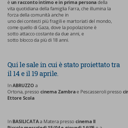
è
un racconto intimo e in prima persona
della
vita quotidiana della famiglia Farra, che illumina la
forza della comunità anche in
uno dei contesti più fragili e martoriati del mondo,
come quello di Gaza, dove la popolazione è
sotto attacco costante da due anni, e
sotto blocco da più di 18 anni.
Qui le sale in cui è stato proiettato tra
il 14 e il 19 aprile.
In
ABRUZZO
a
Ortona, presso
cinema Zambra
e Pescasseroli presso
c
Ettore Scola
In
BASILICATA
a Matera presso
cinema Il
Piccolo
mercoledì 15/04 e giovedì 14/05
e a