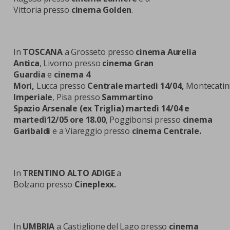
Vittoria presso
cinema Golden
.
In
TOSCANA
a Grosseto presso
cinema
Aurelia
Antica
, Livorno presso
cinema
Gran
Guardia
e
cinema 4
Mori,
Lucca presso
Centrale martedì 14/04,
Montecatin
Imperiale
, Pisa presso
Sammartino
Spazio Arsenale (ex Triglia) martedì 14/04 e
martedì12/05 ore 18.00
, Poggibonsi presso
cinema
Garibaldi
e a Viareggio presso
cinema Centrale.
In
TRENTINO ALTO ADIGE
a
Bolzano presso
Cineplexx.
In
UMBRIA
a Castiglione del Lago presso
cinema