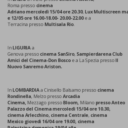
Roma presso
cinema
Adriano mercoledì 15/04 ore 20.30
,
Lux Multiscreen ma
e 12/05 ore 16.00-18.00- 20.00-22.00
e a
Terracina presso
Multisala Rio
.
In
LIGURIA
a
Genova presso
cinema SanSiro
,
Sampierdarena Club
Amici del Cinema-Don Bosco
e a La Spezia presso
Il
Nuovo Sanremo Ariston.
In
LOMBARDIA
a Cinisello Balsamo presso
cinema
Rondinella
, Melzo presso
Arcadia
Cinema,
Mezzago presso
Bloom,
Milano
presso Anteo
Palazzo del Cinema mercoledì 15/04 ore 10.30,
cinema Arlecchino, cinema Centrale
,
cinema
Mexico giovedì 16/04 ore 19.00,
cinema
Palestrina domenica 19/04 alle