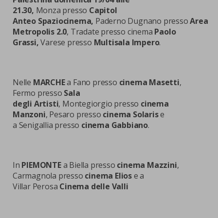
21.30,
Monza presso
Capitol
Anteo Spaziocinema,
Paderno Dugnano presso
Area
Metropolis 2.0
, Tradate presso cinema
Paolo
Grassi,
Varese presso
Multisala Impero
.
Nelle
MARCHE
a
Fano presso
cinema Masetti
,
Fermo presso
Sala
degli Artisti
, Montegiorgio presso
cinema
Manzoni
, Pesaro presso
cinema Solaris
e
a Senigallia presso
cinema Gabbiano
.
In
PIEMONTE
a
Biella presso
cinema Mazzini
,
Carmagnola presso
cinema Elios
e a
Villar Perosa
Cinema delle Valli