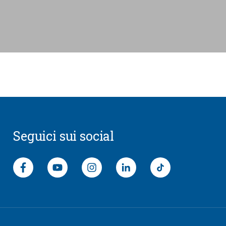
CONSENTI TUTTI
CONFERMA LE MIE SCELTE
Seguici sui social
Seguici su Facebook
Segui il canale Youtube
Seguici su Instagram
Seguici su LinkedIn
general.footer.soc