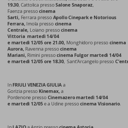
19.30
, Cattolica presso
Salone Snaporaz
,
Faenza presso
cinema
Sarti,
Ferrara presso
Apollo Cinepark e Notorious
Ferrara,
Imola presso
cinema
Centrale,
Loiano presso
cinema
Vittoria
martedì 14/04
e martedì 12/05 ore 21.00,
Monghidoro presso
cinema
Aurora,
Ravenna presso
cinema
Mariani,
Rimini presso
cinema Fulgor martedì 14/04
e martedì 12/05 ore 18.30
, Sant’Arcangelo presso
C’ent
In
FRIULI VENEZIA GIULIA
a
Gorizia presso
Kinemax,
a
Pordenone presso
Cinemazero martedì 14/04
e martedì 12/05
e a Udine presso
cinema Visionario
.
In
LAZIO
a
Anzio presso
cinema Astoria
,