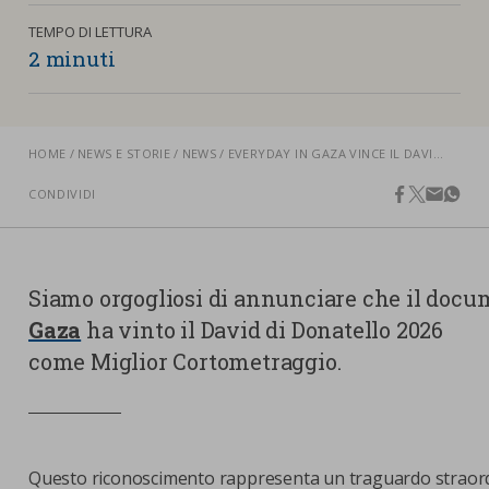
nostra cookies policy.
PARTECIPA
TEMPO DI LETTURA
Sotto
2 minuti
Cookie strettamente necessari
Contatti
Cookie di Analisi
Ufficio Stampa
HOME
NEWS E STORIE
NEWS
EVERYDAY IN GAZA VINCE IL DAVID DI DONATELLO: IL DOCUMENTARIO ARRIVA NELLE SALE ITALIANE
Centro studi
Cookie di marketing
CONDIVIDI
facebook
twitter
email
what
Aziende e Fondazioni
Cookie di terze parti
Trasparenza
Lavora con noi
Siamo orgogliosi di annunciare che il doc
Gaza
ha vinto il David di Donatello 2026
come Miglior Cortometraggio.
CERCA
CARRELLO
Questo riconoscimento rappresenta un traguardo straord