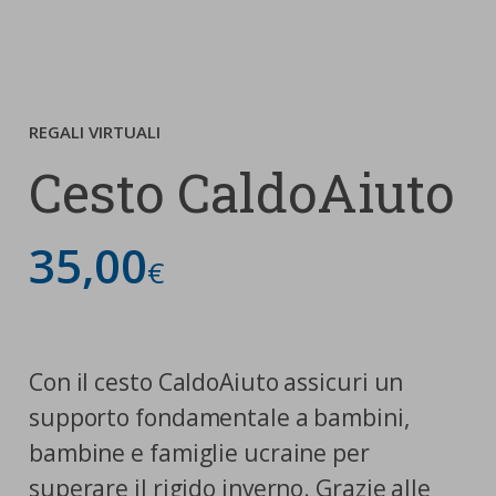
nostra cookies policy.
PARTECIPA
Sotto
Cookie strettamente necessari
Contatti
REGALI VIRTUALI
Cookie di Analisi
Ufficio Stampa
Cesto CaldoAiuto
Centro studi
Cookie di marketing
Aziende e Fondazioni
35,00
Cookie di terze parti
Trasparenza
€
Lavora con noi
Con il cesto CaldoAiuto assicuri un
CERCA
CARRELLO
supporto fondamentale a bambini,
bambine e famiglie ucraine per
superare il rigido inverno. Grazie alle