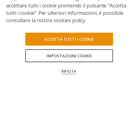
accettare tutti i cookie premendo il pulsante “Accetta
tutti i cookie”. Per ulteriori informazioni, è possibile
consultare la nostra cookies policy.
ACCETTA TUTTI I COOKIE
IMPOSTAZIONI COOKIE
CONSENTI TUTTI
RIFIUTA
CONFERMA LE MIE SCELTE
Seguici sui social