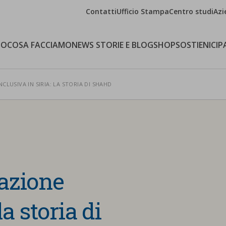
Contatti
Ufficio Stampa
Centro studi
Azi
MO
COSA FACCIAMO
NEWS STORIE E BLOG
SHOP
SOSTIENICI
P
CLUSIVA IN SIRIA: LA STORIA DI SHAHD
azione
la storia di