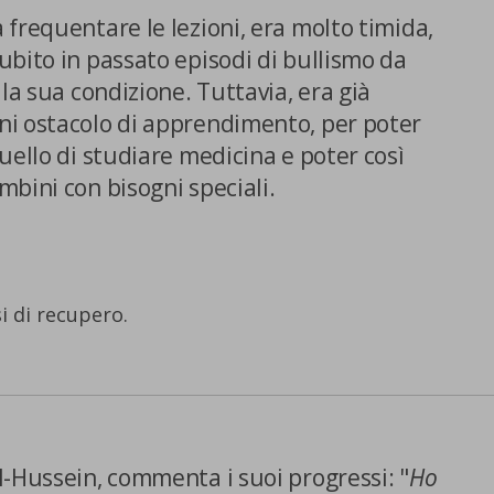
frequentare le lezioni, era molto timida,
bito in passato episodi di bullismo da
la sua condizione. Tuttavia, era già
i ostacolo di apprendimento, per poter
uello di studiare medicina e poter così
bini con bisogni speciali.
Centro preferenze sulla privacy
i di recupero.
Utilizziamo cookie tecnici, indispensabili per permettere la
fruizione del sito nonché, previo consenso dell’utente, cookie
profilazione propri e di terze parti, che sono finalizzati a
pubblicitari collegati alle preferenze degli utenti, a partire d
navigazione e dal loro profilo. È possibile configurare o rifi
clic su “Impostazioni cookie”. Inoltre, gli utenti possono acce
premendo il pulsante “Accetta tutti i cookie”. Per ulteriori i
l-Hussein, commenta i suoi progressi: "
Ho
consultare la nostra cookies policy.