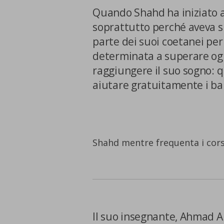
Quando Shahd ha iniziato a 
soprattutto perché aveva su
parte dei suoi coetanei per 
determinata a superare ogn
raggiungere il suo sogno: q
aiutare gratuitamente i bam
La tua privacy
Shahd mentre frequenta i cors
Cookie
strettamente
necessari
Cookie di Analisi
Il suo insegnante, Ahmad A