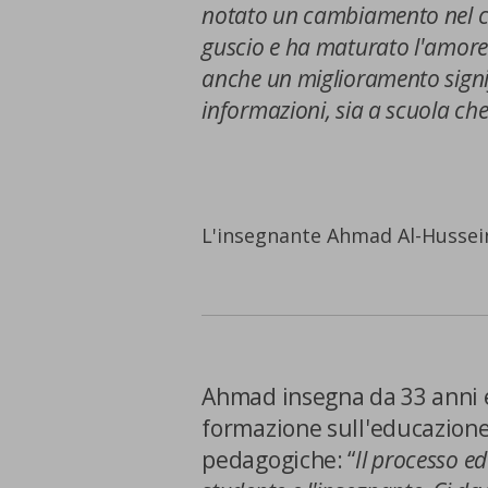
notato un cambiamento nel c
Cookie di marketing
guscio e ha maturato l'amore
anche un miglioramento signifi
Cookie di terze parti
informazioni, sia a scuola ch
L'insegnante Ahmad Al-Hussein
CONFERMA LE MI
Ahmad insegna da 33 anni 
formazione sull'educazione
pedagogiche: “
Il processo edu