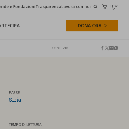
ende e Fondazioni
Trasparenza
Lavora con noi
CERCA
CARRELLO
ARTECIPA
DONA ORA
CONDIVIDI
facebook
twitter
email
whats
CERCA
PAESE
Siria
TEMPO DI LETTURA