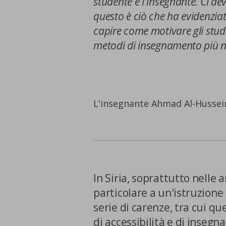
studente e l'insegnante. Ci deve
questo è ciò che ha evidenzia
capire come motivare gli stude
metodi di insegnamento più n
L'insegnante Ahmad Al-Hussein 
In Siria, soprattutto nelle ar
particolare a un'istruzione 
serie di carenze, tra cui qu
di accessibilità e di inseg