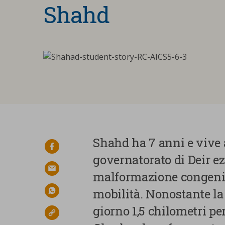
Shahd
Shahd ha 7 anni e vive a
facebook
governatorato di Deir ez-
email
malformazione congenita
mobilità. Nonostante l
whatsapp
giorno 1,5 chilometri pe
link