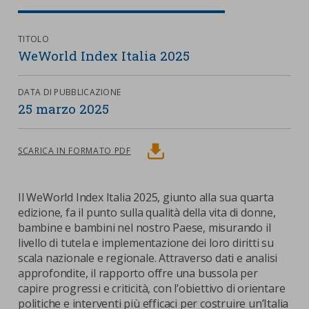
nostra cookies policy.
PARTECIPA
Sotto
TITOLO
WeWorld Index Italia 2025
Cookie strettamente necessari
Contatti
Cookie di Analisi
Ufficio Stampa
DATA DI PUBBLICAZIONE
25 marzo 2025
Centro studi
Cookie di marketing
Aziende e Fondazioni
SCARICA
SCARICA IN FORMATO PDF
Cookie di terze parti
Trasparenza
Lavora con noi
Il WeWorld Index Italia 2025, giunto alla sua quarta
edizione, fa il punto sulla qualità della vita di donne,
bambine e bambini nel nostro Paese, misurando il
CERCA
CARRELLO
livello di tutela e implementazione dei loro diritti su
scala nazionale e regionale. Attraverso dati e analisi
approfondite, il rapporto offre una bussola per
capire progressi e criticità, con l’obiettivo di orientare
politiche e interventi più efficaci per costruire un’Italia