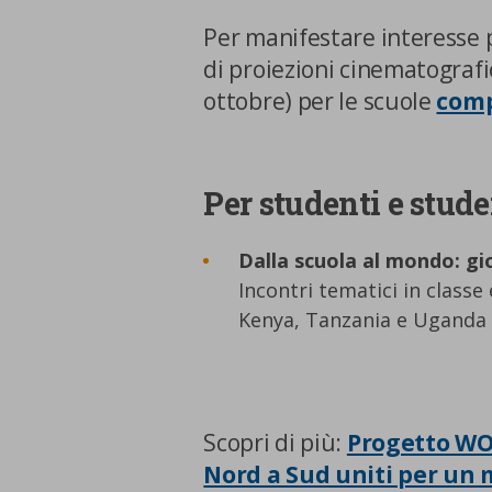
Per manifestare interesse pe
di proiezioni cinematografi
ottobre) per le scuole
comp
Per studenti e stud
Dalla scuola al mondo: giov
Incontri tematici in classe
La tua privacy
Kenya, Tanzania e Ugand
Cookie
strettamente
necessari
Scopri di più:
Progetto WOR
Nord a Sud uniti per un 
Cookie di Analisi