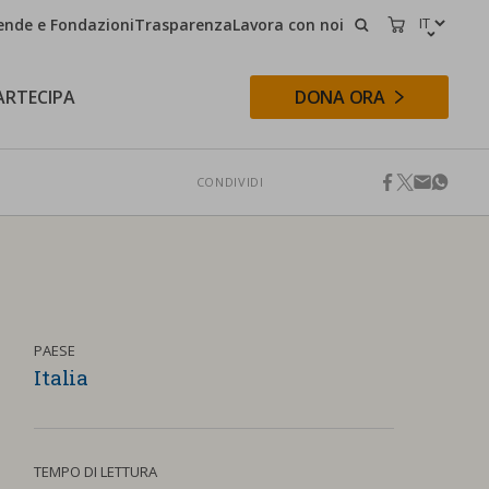
ende e Fondazioni
Trasparenza
Lavora con noi
CERCA
CARRELLO
ARTECIPA
DONA ORA
CONDIVIDI
facebook
twitter
email
whats
CERCA
PAESE
Italia
TEMPO DI LETTURA