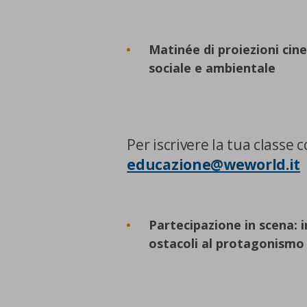
Cookie di marketing
Matinée di proiezioni cin
Cookie di terze parti
sociale e ambientale
Per iscrivere la tua classe 
educazione@weworld.it
CONFERMA LE MI
Partecipazione in scena: 
ostacoli al protagonismo 