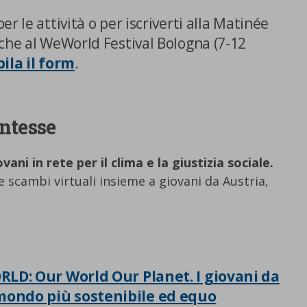
r le attività o per iscriverti alla Matinée
che al WeWorld Festival Bologna (7-12
ila il form
.
entesse
Centro preferenze sulla privacy
ani in rete per il clima e la giustizia sociale.
 e scambi virtuali insieme a giovani da Austria,
a
Utilizziamo cookie tecnici, indispensabili per permettere la
fruizione del sito nonché, previo consenso dell’utente, cookie
profilazione propri e di terze parti, che sono finalizzati a
pubblicitari collegati alle preferenze degli utenti, a partire d
navigazione e dal loro profilo. È possibile configurare o rifi
LD: Our World Our Planet. I giovani da
clic su “Impostazioni cookie”. Inoltre, gli utenti possono acce
premendo il pulsante “Accetta tutti i cookie”. Per ulteriori i
mondo più sostenibile ed equo
consultare la nostra cookies policy.