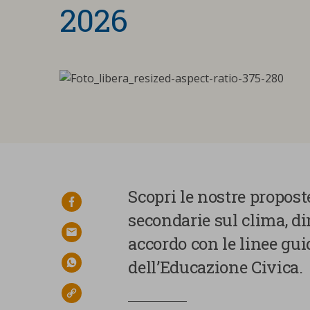
2026
Scopri le nostre propost
facebook
secondarie sul clima, dir
email
accordo con le linee gu
dell’Educazione Civica.
whatsapp
link