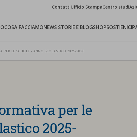
Contatti
Ufficio Stampa
Centro studi
Azi
MO
COSA FACCIAMO
NEWS STORIE E BLOG
SHOP
SOSTIENICI
P
 PER LE SCUOLE - ANNO SCOLASTICO 2025-2026
formativa per le
lastico 2025-