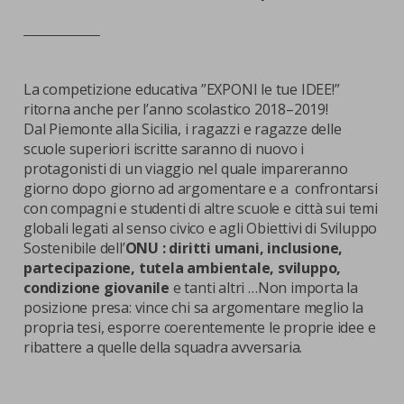
nostra cookies policy.
PARTECIPA
Sotto
Cookie strettamente necessari
Contatti
La competizione educativa ”EXPONI le tue IDEE!”
ritorna anche per l’anno scolastico 2018–2019!
Cookie di Analisi
Ufficio Stampa
Dal Piemonte alla Sicilia, i ragazzi e ragazze delle
Centro studi
scuole superiori iscritte saranno di nuovo i
Cookie di marketing
protagonisti di un viaggio nel quale impareranno
Aziende e Fondazioni
giorno dopo giorno ad argomentare e a confrontarsi
Cookie di terze parti
Trasparenza
con compagni e studenti di altre scuole e città sui temi
globali legati al senso civico e agli Obiettivi di Sviluppo
Lavora con noi
Sostenibile dell’
ONU : diritti umani, inclusione,
partecipazione, tutela ambientale, sviluppo,
condizione giovanile
e tanti altri …Non importa la
posizione presa: vince chi sa argomentare meglio la
CERCA
CARRELLO
propria tesi, esporre coerentemente le proprie idee e
ribattere a quelle della squadra avversaria.