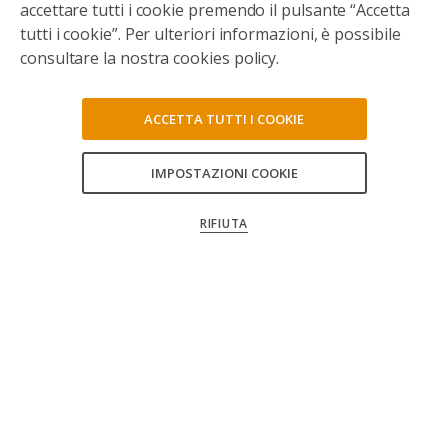
accettare tutti i cookie premendo il pulsante “Accetta
tutti i cookie”. Per ulteriori informazioni, è possibile
consultare la nostra cookies policy.
ACCETTA TUTTI I COOKIE
IMPOSTAZIONI COOKIE
CONSENTI TUTTI
RIFIUTA
CONFERMA LE MIE SCELTE
Seguici sui social