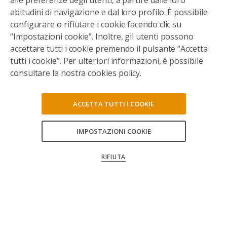
alle preferenze degli utenti, a partire dalle loro
abitudini di navigazione e dal loro profilo. È possibile
configurare o rifiutare i cookie facendo clic su
“Impostazioni cookie”. Inoltre, gli utenti possono
accettare tutti i cookie premendo il pulsante “Accetta
tutti i cookie”. Per ulteriori informazioni, è possibile
consultare la nostra cookies policy.
ACCETTA TUTTI I COOKIE
Abbiamo realizzato un corto animato sul
IMPOSTAZIONI COOKIE
CONSENTI TUTTI
progetto
RIFIUTA
CONFERMA LE MIE SCELTE
GUARDALO QUI!