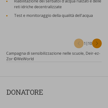
Riabilitazione dei serbatoi d'acqua rialzati e delle
reti idriche decentralizzate
Test e monitoraggio della qualità dell'acqua
|
1
10
Precendente
Succes
Campagna di sensibilizzazione nelle scuole, Deir-ez-
Azi
Zor ©WeWorld
pri
DONATORE