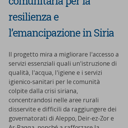
comunitaria per la
nostra cookies policy.
PARTECIPA
resilienza e
Sotto
Cookie strettamente necessari
Contatti
l’emancipazione in Siria
Cookie di Analisi
Ufficio Stampa
Centro studi
Cookie di marketing
Il progetto mira a migliorare l'accesso a
Aziende e Fondazioni
servizi essenziali quali un'istruzione di
Cookie di terze parti
Trasparenza
qualità, l'acqua, l'igiene e i servizi
Lavora con noi
igienico-sanitari per le comunità
colpite dalla crisi siriana,
concentrandosi nelle aree rurali
CERCA
CARRELLO
disservite e difficili da raggiungere dei
governatorati di Aleppo, Deir-ez-Zor e
Ar-Raqqa, nonché a rafforzare la