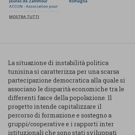
Jeunes de Zammour
Romagna
ACCUN - Association pour
la citoyenneté et la culture
MOSTRA TUTTI
numérique
ATLAS - Association
Tunisienne pour le
Leadership l’Auto
développement et la
Solidarité
CEFA
Overseas
Comune di Valsamoggia
La situazione di instabilità politica
tunisina si caratterizza per una scarsa
partecipazione democratica alla quale si
associano le disparità economiche tra le
differenti fasce della popolazione. Il
progetto intende capitalizzare il
percorso di formazione e sostegno a
gruppi/cooperative e i rapporti inter
istituzionali che sono stati sviluppati