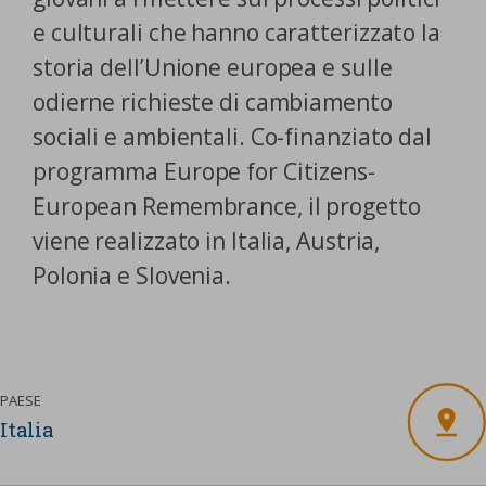
nostra cookies policy.
e culturali che hanno caratterizzato la
PARTECIPA
Sotto
storia dell’Unione europea e sulle
Cookie strettamente necessari
odierne richieste di cambiamento
Contatti
sociali e ambientali. Co-finanziato dal
Cookie di Analisi
Ufficio Stampa
programma Europe for Citizens-
Centro studi
Cookie di marketing
European Remembrance, il progetto
Aziende e Fondazioni
viene realizzato in Italia, Austria,
Cookie di terze parti
Trasparenza
Polonia e Slovenia.
Lavora con noi
CERCA
CARRELLO
PAESE
Italia