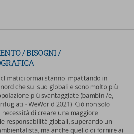
NTO / BISOGNI /
Centro preferenze sulla privacy
OGRAFICA
 climatici ormai stanno impattando in
 nord che sui sud globali e sono molto più
Utilizziamo cookie tecnici, indispensabili per permettere la
fruizione del sito nonché, previo consenso dell’utente, cookie
popolazione più svantaggiate (bambini/e,
profilazione propri e di terze parti, che sono finalizzati a
ifugiati - WeWorld 2021). Ciò non solo
pubblicitari collegati alle preferenze degli utenti, a partire d
a necessità di creare una maggiore
navigazione e dal loro profilo. È possibile configurare o rifi
le responsabilità globali, superando un
clic su “Impostazioni cookie”. Inoltre, gli utenti possono acce
premendo il pulsante “Accetta tutti i cookie”. Per ulteriori i
mbientalista, ma anche quello di fornire ai
consultare la nostra cookies policy.