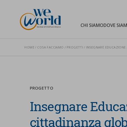
WeWorld Onlus
CHI SIAMO
DOVE SIA
HOME
COSA FACCIAMO
PROGETTI
INSEGNARE EDUCAZIONE A
Cerca nel sito
PROGETTO
Insegnare Educaz
cittadinanza glo