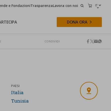
ende e Fondazioni
Trasparenza
Lavora con noi
CERCA
CARRELLO
ARTECIPA
DONA ORA
2
CONDIVIDI
facebook
twitter
email
whats
CERCA
PAESI
Italia
Tunisia