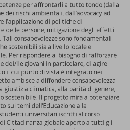
etenze per affrontarli a tutto tondo (dalla
e dei rischi ambientali, dall’advocacy ad
re l’applicazione di politiche di
e delle persone, mitigazione degli effetti
. Tali consapevolezze sono fondamentali
e sostenibili sia a livello locale e
bale. Per rispondere al bisogno di rafforzare
 e dei/lle giovani in particolare, di agire
il cui punto di vista è integrato nei
E SCELTE
ogetto ambisce a diffondere consapevolezza
 giustizia climatica, alla parità di genere,
o sostenibile. Il progetto mira a potenziare
o sui temi dell’Educazione alla
tudenti universitari iscritti al corso
i Cittadinanza globale aperto a tutti gli