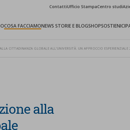
Contatti
Ufficio Stampa
Centro studi
Azi
MO
COSA FACCIAMO
NEWS STORIE E BLOG
SHOP
SOSTIENICI
P
LLA CITTADINANZA GLOBALE ALL’UNIVERSITÀ. UN APPROCCIO ESPERIENZIALE 
ione alla
bale