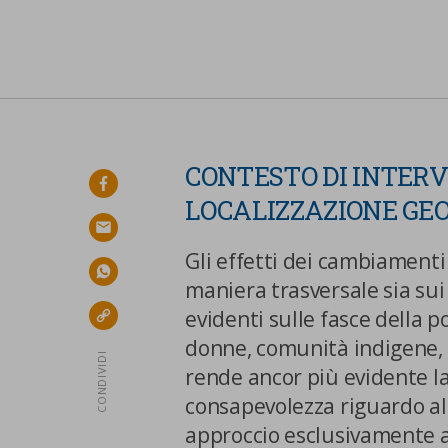
CONTESTO DI INTERVE
facebook
LOCALIZZAZIONE GE
email
Gli effetti dei cambiamenti
whatsapp
La tua privacy
maniera trasversale sia sui
evidenti sulle fasce della 
link
Cookie
donne, comunità indigene, r
strettamente
CONDIVIDI
rende ancor più evidente l
necessari
consapevolezza riguardo al
Cookie di Analisi
approccio esclusivamente a