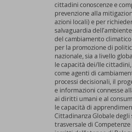
cittadini conoscenze e comp
Cookie di marketing
prevenzione alla mitigazion
azioni locali) e per richiede
Cookie di terze parti
salvaguardia dell’ambiente 
del cambiamento climatico
per la promozione di politich
nazionale, sia a livello glo
le capacità dei/lle cittadini,
come agenti di cambiamento 
CONFERMA LE MI
processi decisionali, il pr
e informazioni connesse alla
ai diritti umani e al consum
le capacità di apprendiment
Cittadinanza Globale degli s
trasversale di Competenze d