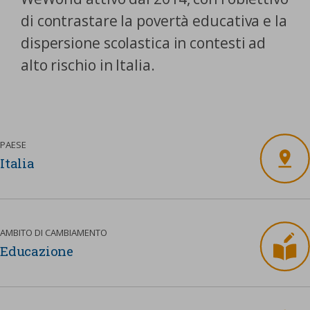
nostra cookies policy.
di contrastare la povertà educativa e la
PARTECIPA
Sotto
dispersione scolastica in contesti ad
Cookie strettamente necessari
alto rischio in Italia.
Contatti
Cookie di Analisi
Ufficio Stampa
Centro studi
Cookie di marketing
Aziende e Fondazioni
PAESE
Cookie di terze parti
Trasparenza
Italia
Lavora con noi
AMBITO DI CAMBIAMENTO
CERCA
CARRELLO
Educazione