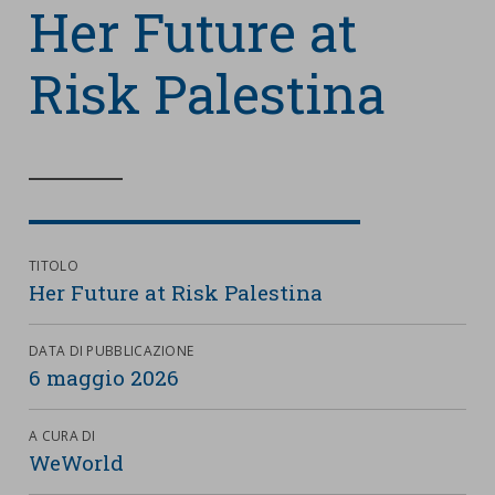
nostra cookies policy.
Her Future at
PARTECIPA
Sotto
Risk Palestina
Cookie strettamente necessari
Contatti
Cookie di Analisi
Ufficio Stampa
Centro studi
Cookie di marketing
Aziende e Fondazioni
Cookie di terze parti
Trasparenza
TITOLO
Lavora con noi
Her Future at Risk Palestina
DATA DI PUBBLICAZIONE
6 maggio 2026
CERCA
CARRELLO
A CURA DI
WeWorld