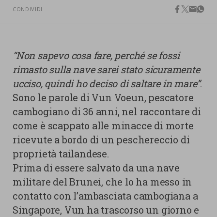
nostra cookies policy.
CONDIVIDI
PARTECIPA
facebook
twitter
email
what
Sotto
Cookie strettamente necessari
Contatti
“Non sapevo cosa fare, perché se fossi
Cookie di Analisi
Ufficio Stampa
rimasto sulla nave sarei stato sicuramente
Centro studi
ucciso, quindi ho deciso di saltare in mare”
.
Cookie di marketing
Aziende e Fondazioni
Sono le parole di Vun Voeun, pescatore
Cookie di terze parti
Trasparenza
cambogiano di 36 anni, nel raccontare di
come è scappato alle minacce di morte
Lavora con noi
ricevute a bordo di un peschereccio di
proprietà tailandese.
Prima di essere salvato da una nave
CERCA
CARRELLO
militare del Brunei, che lo ha messo in
contatto con l’ambasciata cambogiana a
Singapore, Vun ha trascorso un giorno e