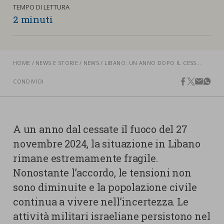
nostra cookies policy.
TEMPO DI LETTURA
PARTECIPA
2 minuti
Sotto
Cookie strettamente necessari
Contatti
Cookie di Analisi
HOME
NEWS E STORIE
NEWS
LIBANO: UN ANNO DOPO IL CESSATE IL FUOCO, LA CRISI RESTA PROFONDA
Ufficio Stampa
Centro studi
CONDIVIDI
facebook
twitter
email
what
Cookie di marketing
Aziende e Fondazioni
Cookie di terze parti
Trasparenza
A un anno dal cessate il fuoco del 27
Lavora con noi
novembre 2024, la situazione in Libano
rimane estremamente fragile.
Nonostante l’accordo, le tensioni non
CERCA
CARRELLO
sono diminuite e la popolazione civile
continua a vivere nell’incertezza. Le
attività militari israeliane persistono nel