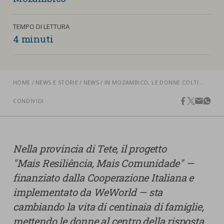
nostra cookies policy.
PARTECIPA
Sotto
TEMPO DI LETTURA
4 minuti
Cookie strettamente necessari
Contatti
Cookie di Analisi
Ufficio Stampa
Centro studi
HOME
NEWS E STORIE
NEWS
IN MOZAMBICO, LE DONNE COLTIVANO IL FUTURO: STORIE DI RESILIENZA CLIMATICA E SICUREZZA ALIMENTARE
Cookie di marketing
Aziende e Fondazioni
CONDIVIDI
facebook
twitter
email
what
Cookie di terze parti
Trasparenza
Lavora con noi
Nella provincia di Tete, il progetto
"Mais Resiliência, Mais Comunidade" —
CERCA
CARRELLO
finanziato dalla Cooperazione Italiana e
implementato da WeWorld — sta
cambiando la vita di centinaia di famiglie,
mettendo le donne al centro della risposta