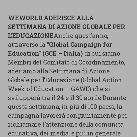
nostra cookies policy.
PARTECIPA
Sotto
WEWORLD ADERISCE ALLA
Cookie strettamente necessari
SETTIMANA DI AZIONE GLOBALE PER
Contatti
L'EDUCAZIONE
Anche quest’anno,
Cookie di Analisi
Ufficio Stampa
attraverso la
“Global Campaign for
Centro studi
Education” (GCE – Italia)
di cui siamo
Cookie di marketing
Aziende e Fondazioni
Membri del Comitato di Coordinamento,
Cookie di terze parti
Trasparenza
aderiamo alla Settimana di Azione
Lavora con noi
Globale per l’Educazione (Global Action
Week of Education – GAWE) che si
svilupperà tra il 24 e il 30 aprile.Durante
questa settimana, in più di 100 paesi, la
CERCA
CARRELLO
campagna lavorerà congiuntamente per
richiamare l’attenzione della comunità
educativa, dei media, e più in generale