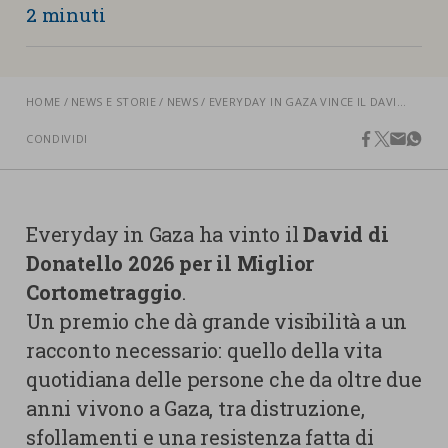
nostra cookies policy.
2 minuti
PARTECIPA
Sotto
Cookie strettamente necessari
Contatti
HOME
NEWS E STORIE
NEWS
EVERYDAY IN GAZA VINCE IL DAVID DI DONATELLO PER IL MIGLIOR CORTOMETRAGGIO
Cookie di Analisi
Ufficio Stampa
CONDIVIDI
facebook
twitter
email
what
Centro studi
Cookie di marketing
Aziende e Fondazioni
Cookie di terze parti
Trasparenza
Everyday in Gaza ha vinto il
David di
Lavora con noi
Donatello 2026 per il Miglior
Cortometraggio
.
Un premio che dà grande visibilità a un
racconto necessario: quello della vita
CERCA
CARRELLO
quotidiana delle persone che da oltre due
anni vivono a Gaza, tra distruzione,
sfollamenti e una resistenza fatta di