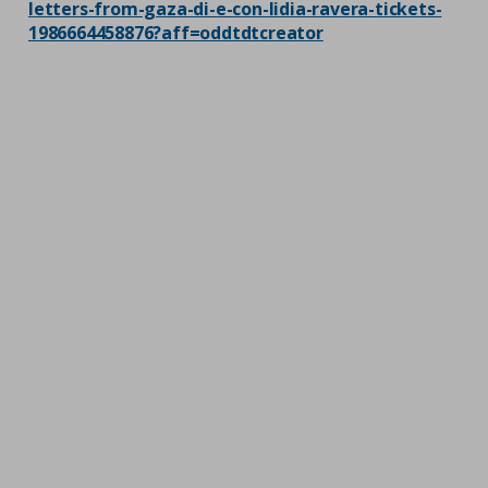
letters-from-gaza-di-e-con-lidia-ravera-tickets-
1986664458876?aff=oddtdtcreator