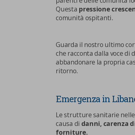
parenti e delle comunità loc
Questa
pressione cresce
comunità ospitanti.
Guarda il nostro ultimo c
che racconta dalla voce di d
abbandonare la propria cas
ritorno.
La tua privacy
Emergenza in Libano:
Cookie
strettamente
Le strutture sanitarie nell
necessari
causa di
danni, carenza di
Cookie di Analisi
forniture.