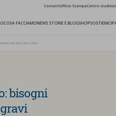
Contatti
Ufficio Stampa
Centro studi
Azi
MO
COSA FACCIAMO
NEWS STORIE E BLOG
SHOP
SOSTIENICI
P
UMANITARI ANCORA GRAVI
: bisogni
gravi