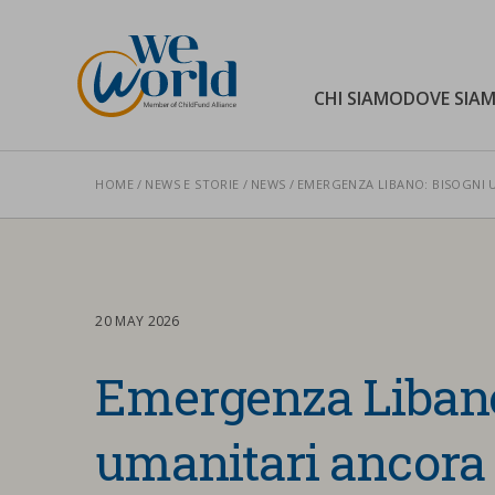
WeWorld Onlus
CHI SIAMO
DOVE SIA
HOME
NEWS E STORIE
NEWS
EMERGENZA LIBANO: BISOGNI 
Cerca nel sito
20 MAY 2026
Emergenza Libano
umanitari ancora 