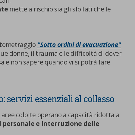
ali.
nte
mette a rischio sia gli sfollati che le
ortometraggio
"Sotto ordini di evacuazione"
ue donne, il trauma e le difficoltà di dover
Centro preferenze sulla privacy
a e non sapere quando vi si potrà fare
Utilizziamo cookie tecnici, indispensabili per permettere la
fruizione del sito nonché, previo consenso dell’utente, cookie
 servizi essenziali al collasso
profilazione propri e di terze parti, che sono finalizzati a
pubblicitari collegati alle preferenze degli utenti, a partire d
e aree colpite operano a capacità ridotta a
navigazione e dal loro profilo. È possibile configurare o rifi
clic su “Impostazioni cookie”. Inoltre, gli utenti possono acce
 personale e interruzione delle
premendo il pulsante “Accetta tutti i cookie”. Per ulteriori i
consultare la nostra cookies policy.