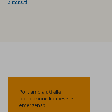
2 minuti
Portiamo aiuti alla
popolazione libanese: è
emergenza