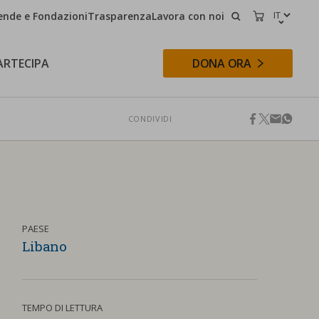
ende e Fondazioni
Trasparenza
Lavora con noi
CERCA
CARRELLO
ARTECIPA
DONA ORA
CONDIVIDI
facebook
twitter
email
whats
CERCA
PAESE
Libano
TEMPO DI LETTURA