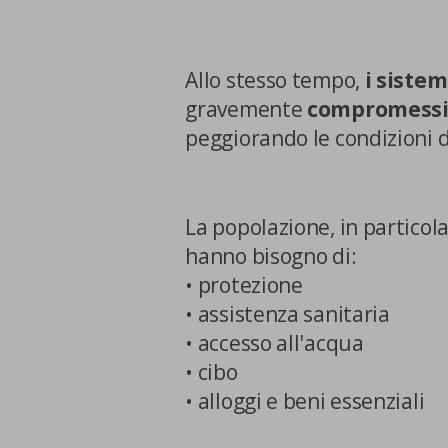
Cookie di marketing
Allo stesso tempo,
i sistem
Cookie di terze parti
gravemente
compromess
peggiorando le condizioni di
La popolazione, in particola
CONFERMA LE MI
hanno bisogno di:
• protezione
• assistenza sanitaria
• accesso all'acqua
• cibo
• alloggi e beni essenziali