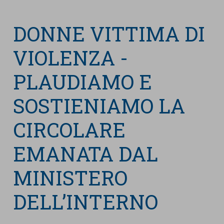
nostra cookies policy.
PARTECIPA
Sotto
DONNE VITTIMA DI
Cookie strettamente necessari
Contatti
VIOLENZA -
Cookie di Analisi
Ufficio Stampa
PLAUDIAMO E
Centro studi
Cookie di marketing
Aziende e Fondazioni
SOSTIENIAMO LA
Cookie di terze parti
Trasparenza
CIRCOLARE
Lavora con noi
EMANATA DAL
MINISTERO
CERCA
CARRELLO
DELL’INTERNO