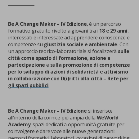
Be A Change Maker – IV Edizione
, è un percorso
formativo gratuito rivolto a giovani tra i
18 e 29 anni
,
interessati e interessate ad apprendere conoscenze e
competenze su
giustizia sociale e ambientale
. Con
un approccio teorico-laboratoriale si focalizzerà
sulle
città come spazio di formazione, azione e
partecipazione
e
sulla promozione di competenze
per lo sviluppo di azioni di solidarietà e attivismo
in collaborazione con
D(i)ritti alla città – Rete per
gli spazi pubblici
.
Be A Change Maker – IV Edizione
si inserisce
all’interno della cornice più ampia della
WeWorld
Academy
: spazi dedicati a opportunità gratuite per
coinvolgere e dare voce alle nuove generazioni:
percorsi formativi, laboratori, occasioni di networking,