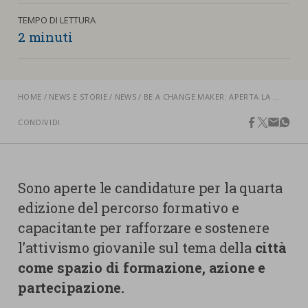
nostra cookies policy.
PARTECIPA
TEMPO DI LETTURA
Sotto
2 minuti
Cookie strettamente necessari
Contatti
Cookie di Analisi
Ufficio Stampa
HOME
NEWS E STORIE
NEWS
BE A CHANGE MAKER: APERTA LA IV EDIZIONE DEL PERCORSO GRATUITO SU GIUSTIZIA SOCIALE E AMBIENTALE
Centro studi
Cookie di marketing
CONDIVIDI
facebook
twitter
email
what
Aziende e Fondazioni
Cookie di terze parti
Trasparenza
Lavora con noi
Sono aperte le candidature per la quarta
edizione del percorso formativo e
capacitante per rafforzare e sostenere
CERCA
CARRELLO
l’attivismo giovanile sul tema della
città
come spazio di formazione, azione e
partecipazione.