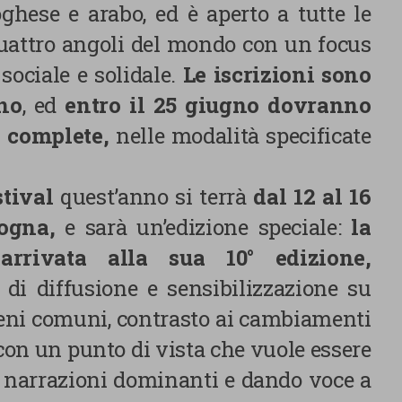
oghese e arabo, ed è aperto a tutte le
quattro angoli del mondo con un focus
sociale e solidale.
Le iscrizioni sono
gno
, ed
entro il 25 giugno dovranno
e complete,
nelle modalità specificate
stival
quest’anno si terrà
dal 12 al 16
logna,
e sarà un’edizione speciale:
la
arrivata alla sua 10° edizione,
Centro preferenze sulla privacy
 di diffusione e sensibilizzazione su
 beni comuni, contrasto ai cambiamenti
Utilizziamo cookie tecnici, indispensabili per permettere la
 con un punto di vista che vuole essere
fruizione del sito nonché, previo consenso dell’utente, cookie
le narrazioni dominanti e dando voce a
profilazione propri e di terze parti, che sono finalizzati a
pubblicitari collegati alle preferenze degli utenti, a partire d