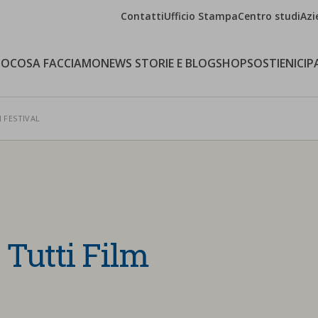
Contatti
Ufficio Stampa
Centro studi
Azi
MO
COSA FACCIAMO
NEWS STORIE E BLOG
SHOP
SOSTIENICI
P
M FESTIVAL
i Tutti Film