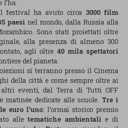
 l’ha.
navigazione e dal loro profilo. È possibile configurare o rifi
il festival ha avuto circa
3000 film
clic su “Impostazioni cookie”. Inoltre, gli utenti possono acce
premendo il pulsante “Accetta tutti i cookie”. Per ulteriori i
35 paesi
nel mondo, dalla Russia alla
consultare la nostra cookies policy.
Mozambico. Sono stati proiettati oltre
ginale, alla presenza di almeno 300
ontato, agli oltre
40 mila spettatori
rontiere del pianeta.
oiezioni si terranno presso il Cinema
ghi della città e come sempre oltre ai
altri eventi, dal Terra di Tutti OFF
E SCELTE
e matinée dedicate alle scuole.
Tre i
le euro l’uno
: l’ormai storico premio
ato alle
tematiche ambientali
e di