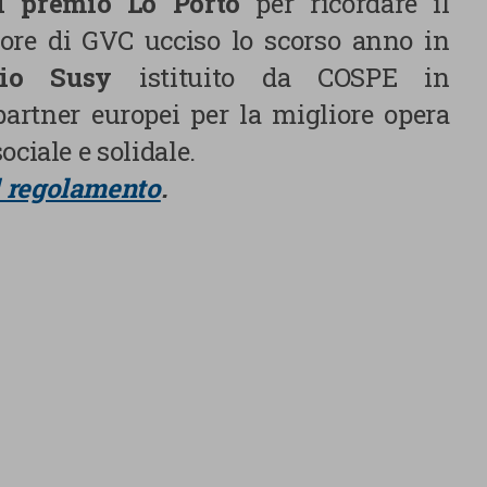
il premio Lo Porto
per ricordare il
tore di GVC ucciso lo scorso anno in
io Susy
istituito da COSPE in
partner europei per la migliore opera
ociale e solidale.
l regolamento
.