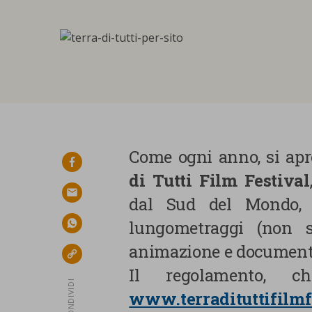
Come ogni anno, si apr
facebook
di Tutti Film Festival
email
dal Sud del Mondo, 
lungometraggi (non s
whatsapp
animazione e document
link
Il regolamento, 
CONDIVIDI
www.terradituttifilmf