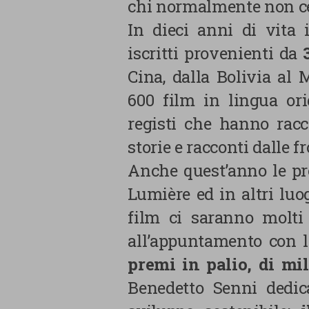
chi normalmente non ce
necessari
In dieci anni di vita 
Cookie di Analisi
iscritti provenienti da
Cina, dalla Bolivia al 
Cookie di marketing
600 film in lingua ori
Cookie di terze parti
registi che hanno racc
storie e racconti dalle f
Anche quest’anno le pr
Lumière ed in altri luo
film ci saranno molti 
CONFERMA LE MI
all’appuntamento con l
premi in palio, di mil
Benedetto Senni dedic