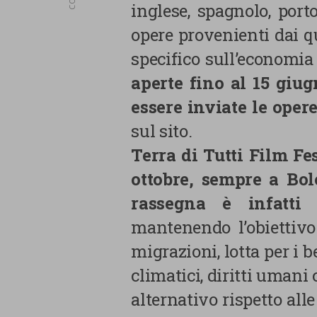
inglese, spagnolo, port
opere provenienti dai 
specifico sull’economia 
aperte fino al 15 giu
essere inviate le oper
sul sito.
Terra di Tutti Film Fe
ottobre, sempre a Bo
rassegna è infatti 
mantenendo l’obiettivo
migrazioni, lotta per i
La tua privacy
climatici, diritti umani
alternativo rispetto al
Cookie
strettamente