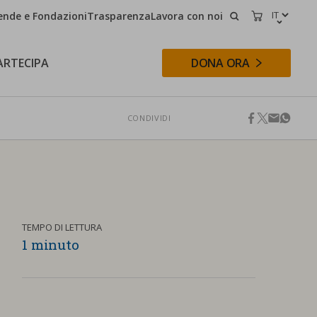
ende e Fondazioni
Trasparenza
Lavora con noi
CERCA
CARRELLO
ARTECIPA
DONA ORA
CONDIVIDI
facebook
twitter
email
whats
CERCA
TEMPO DI LETTURA
1 minuto