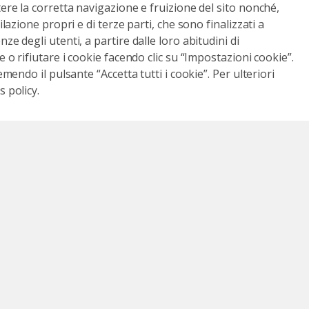
tere la corretta navigazione e fruizione del sito nonché,
ilazione propri e di terze parti, che sono finalizzati a
ze degli utenti, a partire dalle loro abitudini di
e o rifiutare i cookie facendo clic su “Impostazioni cookie”.
emendo il pulsante “Accetta tutti i cookie”. Per ulteriori
 policy.
Resta aggiornato
ook
anale Youtube
ici su Instagram
Seguici su LinkedIn
general.footer.social.icons.tiktok