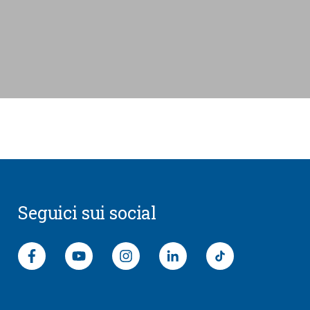
CONSENTI TUTTI
CONFERMA LE MIE SCELTE
Seguici sui social
Seguici su Facebook
Segui il canale Youtube
Seguici su Instagram
Seguici su LinkedIn
general.footer.soc