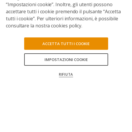
“Impostazioni cookie”. Inoltre, gli utenti possono
LAVORA CON NOI
accettare tutti i cookie premendo il pulsante “Accetta
tutti i cookie”. Per ulteriori informazioni, è possibile
UFFICIO STAMPA
consultare la nostra cookies policy.
MEDIA E DOCUMENTI
BANDI E GARE
ACCETTA TUTTI I COOKIE
WHISTLEBLOWING
IMPOSTAZIONI COOKIE
RIFIUTA
WeWorld /
C.F. 97241280151
/
Via Serio 6, 20139 Milano /
Tel +39 02 55 23 11 93
/
Fax +39 02 56 81 64 84