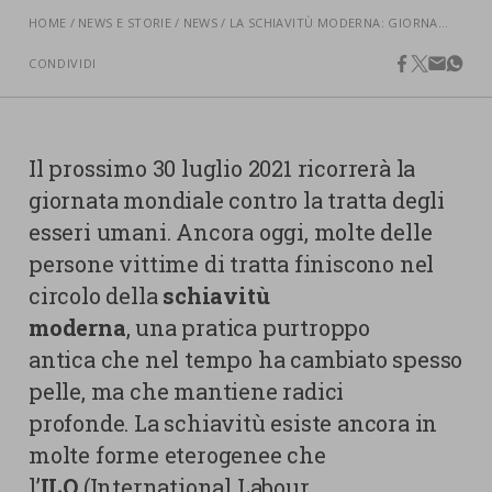
nostra cookies policy.
HOME
NEWS E STORIE
NEWS
LA SCHIAVITÙ MODERNA: GIORNATA MONDIALE CONTRO LA TRATTA DEGLI ESSERI UMANI
PARTECIPA
Sotto
CONDIVIDI
facebook
twitter
email
what
Cookie strettamente necessari
Contatti
Cookie di Analisi
Ufficio Stampa
Il prossimo 30 luglio 2021 ricorrerà la
Centro studi
Cookie di marketing
giornata mondiale contro la tratta degli
Aziende e Fondazioni
esseri umani. Ancora oggi, molte delle
Cookie di terze parti
Trasparenza
persone vittime di tratta finiscono nel
Lavora con noi
circolo della
schiavitù
moderna
, una pratica purtroppo
antica che nel tempo ha cambiato spesso
CERCA
CARRELLO
pelle, ma che mantiene radici
profonde. La schiavitù esiste ancora in
molte forme eterogenee che
l’
ILO
(International Labour