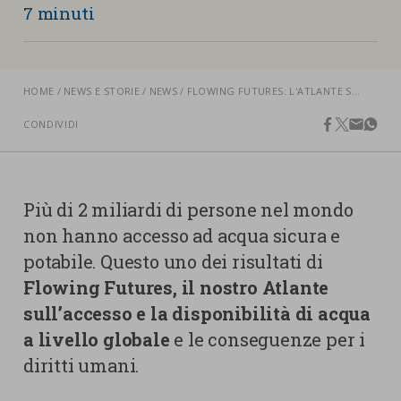
nostra cookies policy.
7 minuti
PARTECIPA
Sotto
Cookie strettamente necessari
Contatti
HOME
NEWS E STORIE
NEWS
FLOWING FUTURES: L'ATLANTE SULL’ACCESSO ALL’ACQUA NEL MONDO
Cookie di Analisi
Ufficio Stampa
CONDIVIDI
facebook
twitter
email
what
Centro studi
Cookie di marketing
Aziende e Fondazioni
Cookie di terze parti
Trasparenza
Più di 2 miliardi di persone nel mondo
Lavora con noi
non hanno accesso ad acqua sicura e
potabile. Questo uno dei risultati di
Flowing Futures, il nostro Atlante
sull’accesso e la disponibilità di acqua
CERCA
CARRELLO
a livello globale
e le conseguenze per i
diritti umani.