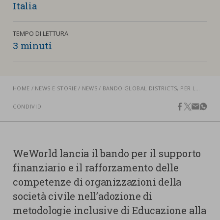
nostra cookies policy.
Italia
PARTECIPA
Sotto
TEMPO DI LETTURA
Cookie strettamente necessari
3 minuti
Contatti
Cookie di Analisi
Ufficio Stampa
Centro studi
Cookie di marketing
HOME
NEWS E STORIE
NEWS
BANDO GLOBAL DISTRICTS, PER L’EDUCAZIONE ALLA CITTADINANZA GLOBALE INCLUSIVA DELLE E DEI GIOVANI CON MINORI OPPORTUNITÀ
Aziende e Fondazioni
CONDIVIDI
Cookie di terze parti
Trasparenza
facebook
twitter
email
what
Lavora con noi
WeWorld lancia il bando per il supporto
finanziario e il rafforzamento delle
CERCA
CARRELLO
competenze di organizzazioni della
società civile nell’adozione di
metodologie inclusive di Educazione alla