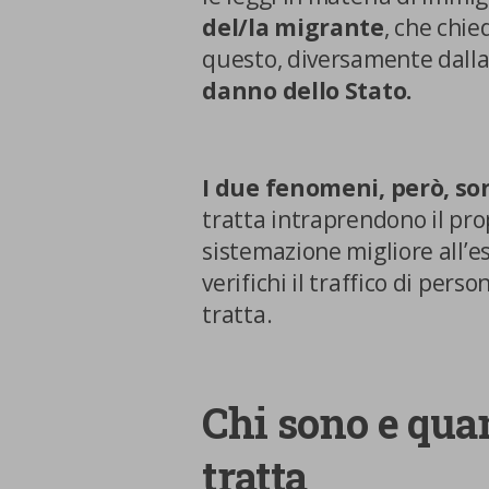
del/la migrante
, che chie
questo, diversamente dalla t
danno dello Stato.
I due fenomeni, però, so
tratta intraprendono il pro
sistemazione migliore all’e
verifichi il traffico di pers
La tua privacy
tratta.
Cookie
strettamente
Chi sono e quan
necessari
tratta
Cookie di Analisi