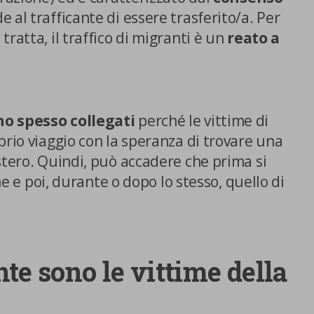
de al trafficante di essere trasferito/a. Per
ratta, il traffico di migranti è un
reato a
no spesso collegati
perché le vittime di
prio viaggio con la speranza di trovare una
Centro preferenze sulla privacy
stero. Quindi, può accadere che prima si
one e poi, durante o dopo lo stesso, quello di
Utilizziamo cookie tecnici, indispensabili per permettere la
fruizione del sito nonché, previo consenso dell’utente, cookie
profilazione propri e di terze parti, che sono finalizzati a
pubblicitari collegati alle preferenze degli utenti, a partire d
te sono le vittime della
navigazione e dal loro profilo. È possibile configurare o rifi
clic su “Impostazioni cookie”. Inoltre, gli utenti possono acce
premendo il pulsante “Accetta tutti i cookie”. Per ulteriori i
consultare la nostra cookies policy.