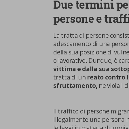
Due termini per
persone e traff
La tratta di persone consi
adescamento di una persona
della sua posizione di vulne
o lavorativo. Dunque, è ca
vittima e dalla sua sotto
tratta di un
reato contro l
sfruttamento,
ne viola i 
Il traffico di persone migra
illegalmente una persona ne
le leggi in materia di immi