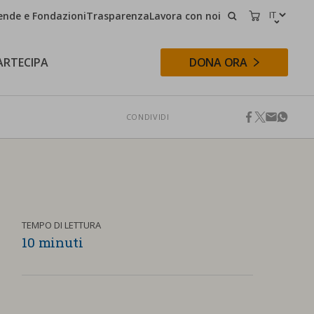
ende e Fondazioni
Trasparenza
Lavora con noi
CERCA
CARRELLO
ARTECIPA
DONA ORA
CONDIVIDI
facebook
twitter
email
whats
CERCA
TEMPO DI LETTURA
10 minuti