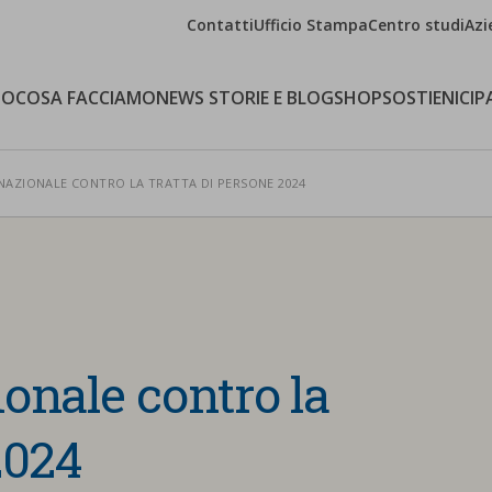
Contatti
Ufficio Stampa
Centro studi
Azi
MO
COSA FACCIAMO
NEWS STORIE E BLOG
SHOP
SOSTIENICI
P
NAZIONALE CONTRO LA TRATTA DI PERSONE 2024
onale contro la
2024