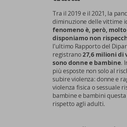
Cookie di marketing
Tra il 2019 e il 2021, la p
diminuzione delle vittime id
Cookie di terze parti
fenomeno è, però, molto d
disponiamo non rispecch
l’ultimo Rapporto del Dipar
registrano
27,6 milioni di 
sono donne e bambine
. 
più esposte non solo al risc
CONFERMA LE MI
subire violenza: donne e rag
violenza fisica o sessuale 
bambine e bambini questa p
rispetto agli adulti.