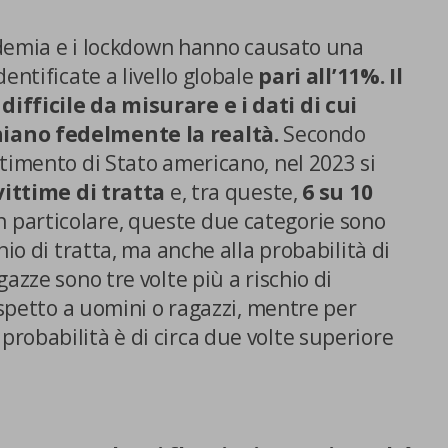
andemia e i lockdown hanno causato una
entificate a livello globale
pari all’11%. Il
ifficile da misurare e i dati di cui
iano fedelmente la realtà.
Secondo
timento di Stato americano, nel 2023 si
vittime di tratta
e, tra queste,
6 su 10
In particolare, queste due categorie sono
hio di tratta, ma anche alla probabilità di
E SCELTE
azze sono tre volte più a rischio di
rispetto a uomini o ragazzi, mentre per
robabilità è di circa due volte superiore