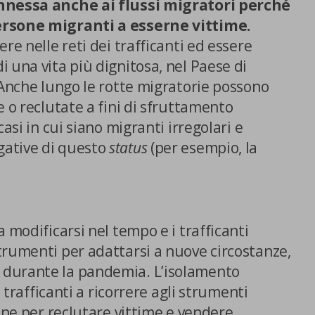
nnessa anche ai flussi migratori
perché
ersone migranti a esserne vittime.
re nelle reti dei trafficanti ed essere
 una vita più dignitosa, nel Paese di
 Anche lungo le rotte migratorie possono
e o reclutate a fini di sfruttamento
casi in cui siano migranti irregolari e
ative di questo
status
(per esempio, la
 modificarsi nel tempo e i trafficanti
trumenti per adattarsi a nuove circostanze,
durante la pandemia. L’isolamento
i trafficanti a ricorrere agli strumenti
line per reclutare vittime e vendere