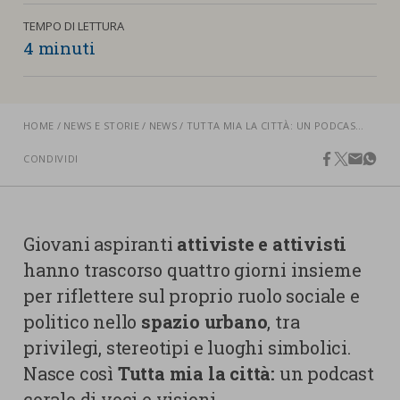
nostra cookies policy.
PARTECIPA
TEMPO DI LETTURA
Sotto
4 minuti
Cookie strettamente necessari
Contatti
Cookie di Analisi
Ufficio Stampa
HOME
NEWS E STORIE
NEWS
TUTTA MIA LA CITTÀ: UN PODCAST SU GENERE, SPAZIO URBANO E DECOLONIALITÀ A MILANO
Centro studi
Cookie di marketing
CONDIVIDI
facebook
twitter
email
what
Aziende e Fondazioni
Cookie di terze parti
Trasparenza
Lavora con noi
Giovani aspiranti
attiviste e attivisti
hanno trascorso quattro giorni insieme
per riflettere sul proprio ruolo sociale e
CERCA
CARRELLO
politico nello
spazio urbano
, tra
privilegi, stereotipi e luoghi simbolici.
Nasce così
Tutta mia la città:
un podcast
corale di voci e visioni.