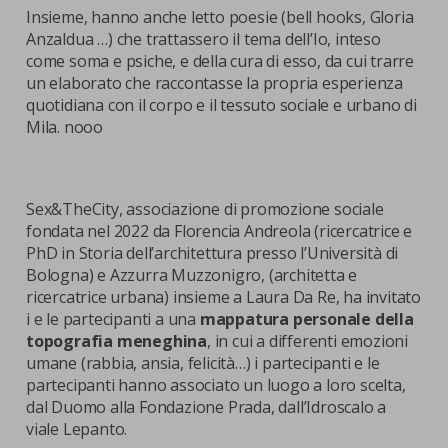
Insieme, hanno anche letto poesie (bell hooks, Gloria
Anzaldua …) che trattassero il tema dell’Io, inteso
come soma e psiche, e della cura di esso, da cui trarre
un elaborato che raccontasse la propria esperienza
quotidiana con il corpo e il tessuto sociale e urbano di
Mila. nooo
Sex&TheCity, associazione di promozione sociale
fondata nel 2022 da Florencia Andreola (ricercatrice e
PhD in Storia dell’architettura presso l’Università di
Bologna) e Azzurra Muzzonigro, (architetta e
ricercatrice urbana) insieme a Laura Da Re, ha invitato
i e le partecipanti a una
mappatura personale della
topografia meneghina
, in cui a differenti emozioni
umane (rabbia, ansia, felicità…) i partecipanti e le
partecipanti hanno associato un luogo a loro scelta,
dal Duomo alla Fondazione Prada, dall’Idroscalo a
viale Lepanto.