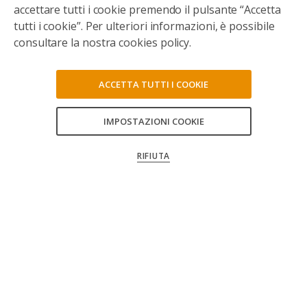
accettare tutti i cookie premendo il pulsante “Accetta
tutti i cookie”. Per ulteriori informazioni, è possibile
consultare la nostra cookies policy.
ACCETTA TUTTI I COOKIE
IMPOSTAZIONI COOKIE
CONSENTI TUTTI
RIFIUTA
CONFERMA LE MIE SCELTE
Seguici sui social