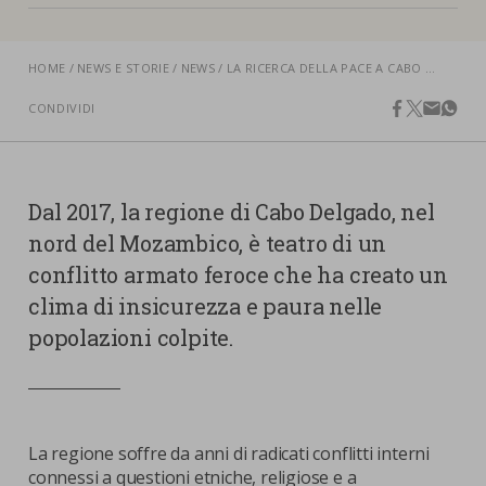
nostra cookies policy.
PARTECIPA
Sotto
HOME
NEWS E STORIE
NEWS
LA RICERCA DELLA PACE A CABO DELGADO
Cookie strettamente necessari
Contatti
CONDIVIDI
facebook
twitter
email
what
Cookie di Analisi
Ufficio Stampa
Centro studi
Cookie di marketing
Dal 2017, la regione di Cabo Delgado, nel
Aziende e Fondazioni
nord del Mozambico, è teatro di un
Cookie di terze parti
Trasparenza
conflitto armato feroce che ha creato un
Lavora con noi
clima di insicurezza e paura nelle
popolazioni colpite.
CERCA
CARRELLO
La regione soffre da anni di radicati conflitti interni
connessi a questioni etniche, religiose e a