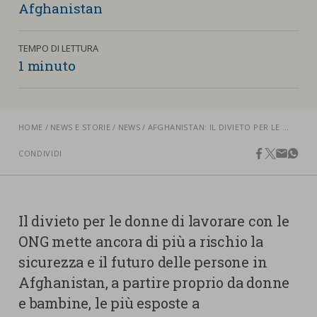
nostra cookies policy.
Afghanistan
PARTECIPA
Sotto
TEMPO DI LETTURA
Cookie strettamente necessari
1 minuto
Contatti
Cookie di Analisi
Ufficio Stampa
Centro studi
Cookie di marketing
HOME
NEWS E STORIE
NEWS
AFGHANISTAN: IL DIVIETO PER LE DONNE DI LAVORARE CON LE ONG METTE A RISCHIO LA SICUREZZA E IL FUTURO DELLE PERSONE
Aziende e Fondazioni
CONDIVIDI
Cookie di terze parti
Trasparenza
facebook
twitter
email
what
Lavora con noi
Il divieto per le donne di lavorare con le
ONG mette ancora di più a rischio la
CERCA
CARRELLO
sicurezza e il futuro delle persone in
Afghanistan, a partire proprio da donne
e bambine, le più esposte a