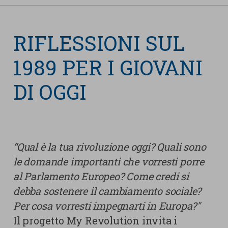
nostra cookies policy.
PARTECIPA
Sotto
RIFLESSIONI SUL
Cookie strettamente necessari
Contatti
1989 PER I GIOVANI
Cookie di Analisi
Ufficio Stampa
Centro studi
DI OGGI
Cookie di marketing
Aziende e Fondazioni
Cookie di terze parti
Trasparenza
Lavora con noi
“Qual è la tua rivoluzione oggi? Quali sono
le domande importanti che vorresti porre
al Parlamento Europeo? Come credi si
CERCA
CARRELLO
debba sostenere il cambiamento sociale?
Per cosa vorresti impegnarti in Europa?"
Il progetto My Revolution invita i