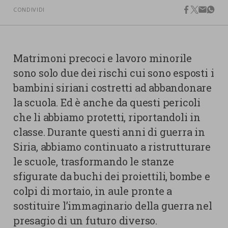
nostra cookies policy.
CONDIVIDI
PARTECIPA
facebook
twitter
email
what
Sotto
Cookie strettamente necessari
Contatti
Matrimoni precoci e lavoro minorile
Cookie di Analisi
Ufficio Stampa
sono solo due dei rischi cui sono esposti i
Centro studi
bambini siriani costretti ad abbandonare
Cookie di marketing
Aziende e Fondazioni
la scuola. Ed è anche da questi pericoli
Cookie di terze parti
Trasparenza
che li abbiamo protetti, riportandoli in
classe. Durante questi anni di guerra in
Lavora con noi
Siria, abbiamo continuato a ristrutturare
le scuole, trasformando le stanze
sfigurate da buchi dei proiettili, bombe e
CERCA
CARRELLO
colpi di mortaio, in aule pronte a
sostituire l’immaginario della guerra nel
presagio di un futuro diverso.