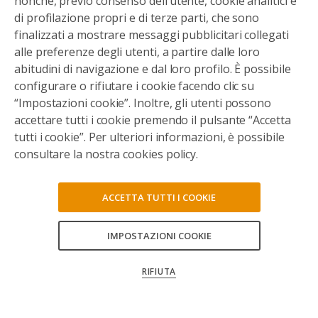
nonché, previo consenso dell’utente, cookie analitici e
FAQ
di profilazione propri e di terze parti, che sono
PRIVACY POLICY
finalizzati a mostrare messaggi pubblicitari collegati
COOKIE POLICY
alle preferenze degli utenti, a partire dalle loro
abitudini di navigazione e dal loro profilo. È possibile
TRATTAMENTO DATI
configurare o rifiutare i cookie facendo clic su
DETRAZIONI FISCALI
“Impostazioni cookie”. Inoltre, gli utenti possono
accettare tutti i cookie premendo il pulsante “Accetta
LAVORA CON NOI
tutti i cookie”. Per ulteriori informazioni, è possibile
UFFICIO STAMPA
consultare la nostra cookies policy.
MEDIA E DOCUMENTI
BANDI E GARE
ACCETTA TUTTI I COOKIE
WHISTLEBLOWING
IMPOSTAZIONI COOKIE
RIFIUTA