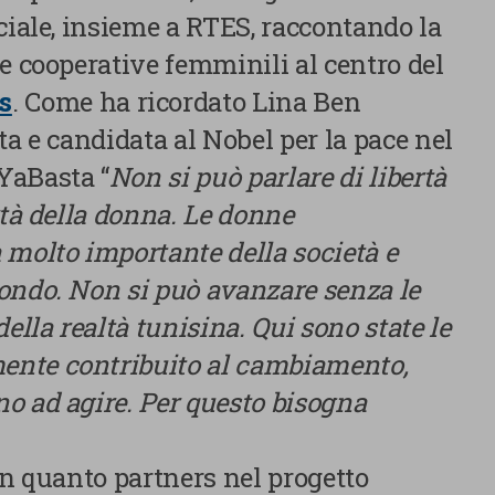
ciale, insieme a RTES, raccontando la
e cooperative femminili al centro del
s
. Come ha ricordato Lina Ben
ta e candidata al Nobel per la pace nel
YaBasta “
Non si può parlare di libertà
rtà della donna. Le donne
 molto importante della società e
ondo. Non si può avanzare senza le
ella realtà tunisina. Qui sono state le
Centro preferenze sulla privacy
nte contribuito al cambiamento,
o ad agire. Per questo bisogna
Utilizziamo cookie tecnici, indispensabili per permettere la
fruizione del sito nonché, previo consenso dell’utente, cookie
in quanto partners nel progetto
profilazione propri e di terze parti, che sono finalizzati a