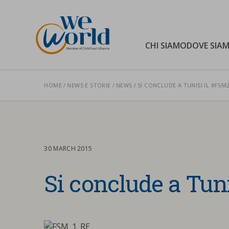
WeWorld Onlus
CHI SIAMO
DOVE SIA
HOME
NEWS E STORIE
NEWS
SI CONCLUDE A TUNISI IL #FSM
Cerca nel sito
30 MARCH 2015
Si conclude a Tun