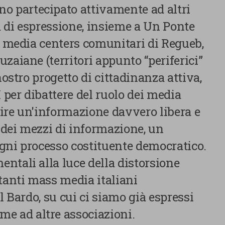
pubblicitari collegati alle preferenze degli utenti, a partire d
no partecipato attivamente ad altri
navigazione e dal loro profilo. È possibile configurare o rifi
tà di espressione, insieme a Un Ponte
clic su “Impostazioni cookie”. Inoltre, gli utenti possono acce
premendo il pulsante “Accetta tutti i cookie”. Per ulteriori i
ei media centers comunitari di Regueb,
consultare la nostra cookies policy.
zaiane (territori appunto “periferici”
nostro progetto di cittadinanza attiva,
per dibattere del ruolo dei media
ire un'informazione davvero libera e
dei mezzi di informazione, un
gni processo costituente democratico.
ntali alla luce della distorsione
E SCELTE
 tanti mass media italiani
l Bardo, su cui ci siamo già espressi
me ad altre associazioni.