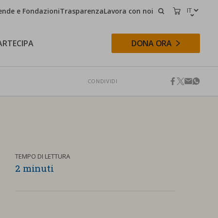
ende e Fondazioni
Trasparenza
Lavora con noi
CERCA
CARRELLO
ARTECIPA
DONA ORA
CONDIVIDI
facebook
twitter
email
whats
CERCA
TEMPO DI LETTURA
2 minuti