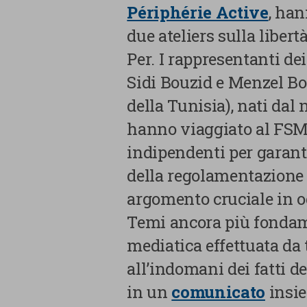
Périphérie Active
, han
necessari
due ateliers sulla liber
Cookie di Analisi
Per. I rappresentanti d
Sidi Bouzid e Menzel Bou
Cookie di marketing
della Tunisia), nati dal 
Cookie di terze parti
hanno viaggiato al FSM 
indipendenti per garant
della regolamentazione 
argomento cruciale in o
Temi ancora più fondame
CONFERMA LE MI
mediatica effettuata da
all’indomani dei fatti de
in un
comunicato
insie