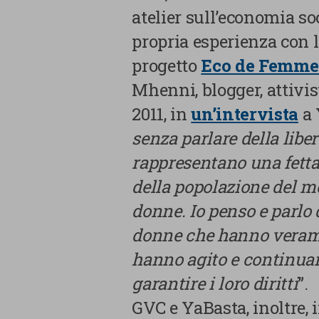
atelier sull’economia so
propria esperienza con l
progetto
Eco de Femme
Mhenni, blogger, attivis
2011, in
un’intervista
a 
senza parlare della libe
rappresentano una fetta
della popolazione del m
donne. Io penso e parlo d
donne che hanno verame
hanno agito e continuan
La tua privacy
garantire i loro diritti
”.
Cookie
GVC e YaBasta, inoltre, 
strettamente