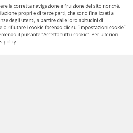
tere la corretta navigazione e fruizione del sito nonché,
ilazione propri e di terze parti, che sono finalizzati a
ze degli utenti, a partire dalle loro abitudini di
e o rifiutare i cookie facendo clic su “Impostazioni cookie”.
emendo il pulsante “Accetta tutti i cookie”. Per ulteriori
 policy.
Resta aggiornato
ook
anale Youtube
ici su Instagram
Seguici su LinkedIn
general.footer.social.icons.tiktok