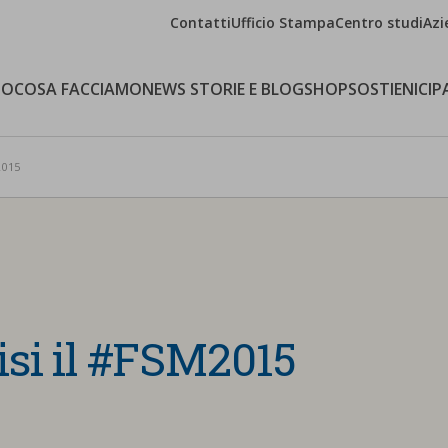
Contatti
Ufficio Stampa
Centro studi
Azi
MO
COSA FACCIAMO
NEWS STORIE E BLOG
SHOP
SOSTIENICI
P
2015
isi il #FSM2015