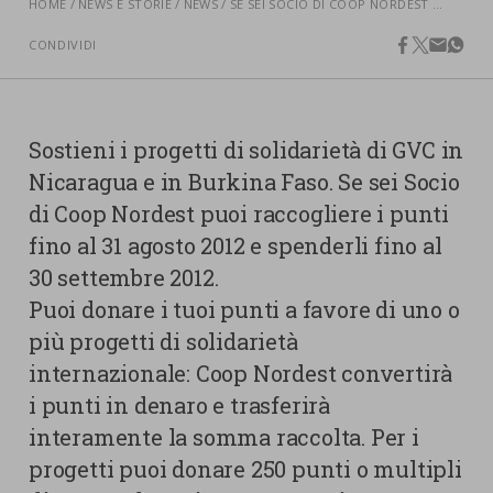
nostra cookies policy.
HOME
NEWS E STORIE
NEWS
SE SEI SOCIO DI COOP NORDEST PUOI SOSTENERE I PROGETTI DI SOLIDARIETÀ DI GVC IN NICARAGUA E IN BURKINA FASO
PARTECIPA
CONDIVIDI
Sotto
facebook
twitter
email
what
Cookie strettamente necessari
Contatti
Cookie di Analisi
Ufficio Stampa
Sostieni i progetti di solidarietà di GVC in
Centro studi
Nicaragua e in Burkina Faso. Se sei Socio
Cookie di marketing
di Coop Nordest puoi raccogliere i punti
Aziende e Fondazioni
fino al 31 agosto 2012 e spenderli fino al
Cookie di terze parti
Trasparenza
30 settembre 2012.
Lavora con noi
Puoi donare i tuoi punti a favore di uno o
più progetti di solidarietà
internazionale: Coop Nordest convertirà
CERCA
CARRELLO
i punti in denaro e trasferirà
interamente la somma raccolta. Per i
progetti puoi donare 250 punti o multipli