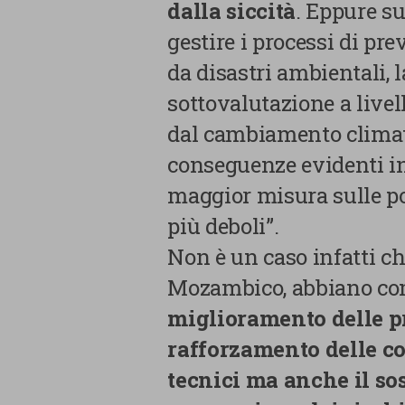
dalla siccità
. Eppure su
gestire i processi di pr
Cookie di terze parti
da disastri ambientali, 
sottovalutazione a livel
dal cambiamento climat
conseguenze evidenti in
maggior misura sulle p
CONFERMA LE MI
più deboli”.
Non è un caso infatti c
Mozambico, abbiano c
miglioramento delle pr
rafforzamento delle co
tecnici ma anche il so