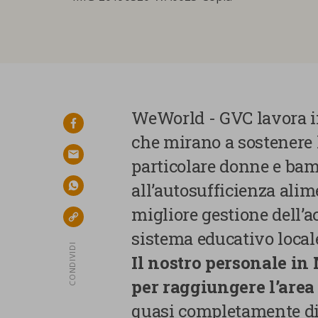
WeWorld - GVC lavora i
facebook
che mirano a sostenere 
email
particolare donne e bamb
all’autosufficienza alime
whatsapp
migliore gestione dell’a
link
sistema educativo local
CONDIVIDI
Il nostro personale in
per raggiungere l’area 
quasi completamente dist