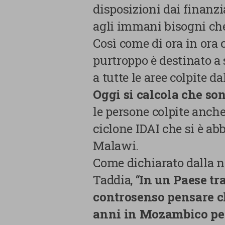
disposizioni dai finanzia
agli immani bisogni che
Così come di ora in ora 
purtroppo è destinato a 
a tutte le aree colpite da
Oggi si calcola che son
le persone colpite anche
La tua privacy
ciclone IDAI che si è 
Malawi.
Cookie
Come dichiarato dalla n
strettamente
necessari
Taddia, “
In un Paese tr
controsenso pensare 
Cookie di Analisi
anni in Mozambico per
Cookie di marketing