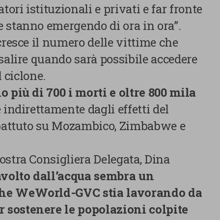
tori istituzionali e privati e far fronte
 stanno emergendo di ora in ora”.
cresce il numero delle vittime che
salire quando sarà possibile accedere
l ciclone.
Centro preferenze sulla privacy
o più di 700 i morti e oltre 800 mila
 indirettamente dagli effetti del
abbattuto su Mozambico, Zimbabwe e
Utilizziamo cookie tecnici, indispensabili per permettere la
fruizione del sito nonché, previo consenso dell’utente, cookie
profilazione propri e di terze parti, che sono finalizzati a
ostra Consigliera Delegata, Dina
pubblicitari collegati alle preferenze degli utenti, a partire d
navigazione e dal loro profilo. È possibile configurare o rifi
avolto dall’acqua sembra un
clic su “Impostazioni cookie”. Inoltre, gli utenti possono acce
che WeWorld-GVC stia lavorando da
premendo il pulsante “Accetta tutti i cookie”. Per ulteriori i
consultare la nostra cookies policy.
 sostenere le popolazioni colpite