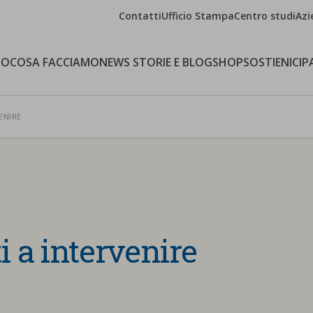
Contatti
Ufficio Stampa
Centro studi
Azi
MO
COSA FACCIAMO
NEWS STORIE E BLOG
SHOP
SOSTIENICI
P
ENIRE
 a intervenire