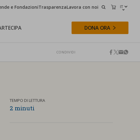
ende e Fondazioni
Trasparenza
Lavora con noi
CERCA
CARRELLO
ARTECIPA
DONA ORA
CONDIVIDI
facebook
twitter
email
whats
CERCA
TEMPO DI LETTURA
2 minuti