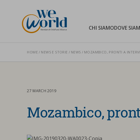
WeWorld Onlus
CHI SIAMO
DOVE SIA
HOME
NEWS E STORIE
NEWS
MOZAMBICO, PRONTI A INTERV
Cerca nel sito
27 MARCH 2019
Mozambico, pronti