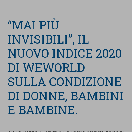
nostra cookies policy.
PARTECIPA
Sotto
“MAI PIÙ
Cookie strettamente necessari
Contatti
INVISIBILI”, IL
Cookie di Analisi
Ufficio Stampa
Centro studi
NUOVO INDICE 2020
Cookie di marketing
Aziende e Fondazioni
DI WEWORLD
Cookie di terze parti
Trasparenza
Lavora con noi
SULLA CONDIZIONE
DI DONNE, BAMBINI
CERCA
CARRELLO
E BAMBINE.