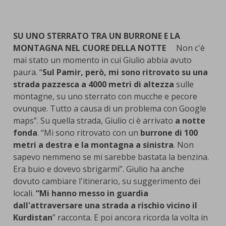
SU UNO STERRATO TRA UN BURRONE E LA
MONTAGNA NEL CUORE DELLA NOTTE
Non c'è
mai stato un momento in cui Giulio abbia avuto
paura. “
Sul Pamir, però, mi sono ritrovato su una
strada pazzesca a 4000 metri di altezza
sulle
montagne, su uno sterrato con mucche e pecore
ovunque. Tutto a causa di un problema con Google
maps”. Su quella strada, Giulio ci è arrivato
a notte
fonda
. “Mi sono ritrovato con un
burrone di 100
metri a destra
e la montagna a sinistra
. Non
sapevo nemmeno se mi sarebbe bastata la benzina.
Era buio e dovevo sbrigarmi”. Giulio ha anche
dovuto cambiare l'itinerario, su suggerimento dei
locali.
“Mi hanno messo in guardia
dall'attraversare una strada a rischio vicino il
Kurdistan
” racconta. E poi ancora ricorda la volta in