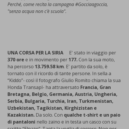
Perché, come recita la campagna #Gocciaagoccia,
"senza acqua non c'è scuola".
UNA CORSA PER LA SIRIA
E' stato in viaggio per
370 ore
e in movimento per
177.
Con la sua moto,
ha percorso
13.759.58 km
. E' partito da solo, è
tornato con il ricordo di tante persone. In sella a
“Kiddo”- così il fotografo Giulio Romito chiama la sua
Honda Transapl- ha attraversato
Francia, Gran
Bretagna, Belgio, Germania, Austria, Ungheria,
Serbia, Bulgaria, Turchia, Iran, Turkmenistan,
Uzbekistan, Tagikistan, Kirghizistan e
Kazakistan.
Da solo. Con
qualche t-shirt e un paio
di pantaloni
nello zaino e in testa un casco con su
scritto “Elpazo”. Tanta la voglia di correre. Non per