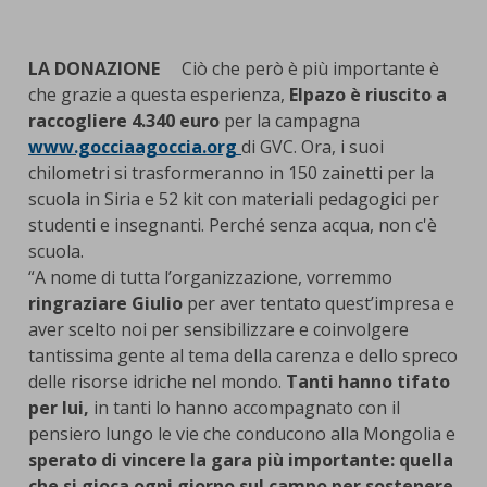
LA DONAZIONE
Ciò che però è più importante è
che grazie a questa esperienza,
Elpazo è riuscito a
raccogliere 4.340 euro
per la campagna
www.gocciaagoccia.org
di GVC. Ora, i suoi
chilometri si trasformeranno in 150 zainetti per la
scuola in Siria e 52 kit con materiali pedagogici per
studenti e insegnanti. Perché senza acqua, non c'è
scuola.
“A nome di tutta l’organizzazione, vorremmo
ringraziare Giulio
per aver tentato quest’impresa e
aver scelto noi per sensibilizzare e coinvolgere
tantissima gente al tema della carenza e dello spreco
delle risorse idriche nel mondo.
Tanti hanno tifato
per lui,
in tanti lo hanno accompagnato con il
pensiero lungo le vie che conducono alla Mongolia e
sperato di vincere la gara più importante: quella
che si gioca ogni giorno sul campo per sostenere