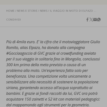
nostra cookies policy.
PARTECIPA
Sotto
HOME
NEWS E STORIE
NEWS
IL VIAGGIO IN MOTO DI ELPAZO TRA EUROPA E ASIA PER #GOCCIAAGOCCIA
Cookie strettamente necessari
CONDIVIDI
facebook
twitter
email
what
Contatti
Cookie di Analisi
Ufficio Stampa
Centro studi
Più di 4mila euro. E' la cifra che il motoviaggiatore Giulio
Cookie di marketing
Aziende e Fondazioni
Romito, alias Elpazo, ha donato alla campagna
#Gocciaagoccia di GVC grazie al crowdfunding avviato
Cookie di terze parti
Trasparenza
per il suo viaggio in solitaria fino in Mongolia, conclusosi
Lavora con noi
300 km prima della meta prevista a causa di un
problema alla moto. Un'esperienza fatta solo per
beneficenza. Una competizione volta unicamente a
sensibilizzare alla necessità di sostenere la popolazione
CERCA
CARRELLO
siriana, garantendo accesso all'acqua soprattutto ai
bambini. E grazie ai fondi raccolti da lui, GVC ora potrà
acquistare 150 zainetti e 52 kit con materiali pedagogici:
dal mappamondo agli strumenti per la geometria.