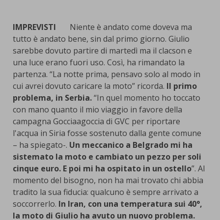
IMPREVISTI
Niente è andato come doveva ma
tutto è andato bene, sin dal primo giorno. Giulio
sarebbe dovuto partire di martedì ma il clacson e
una luce erano fuori uso. Così, ha rimandato la
partenza. “La notte prima, pensavo solo al modo in
cui avrei dovuto caricare la moto” ricorda.
Il primo
problema, in Serbia.
“In quel momento ho toccato
con mano quanto il mio viaggio in favore della
campagna Gocciaagoccia di GVC per riportare
l'acqua in Siria fosse sostenuto dalla gente comune
– ha spiegato-.
Un meccanico a Belgrado mi ha
sistemato la moto e cambiato un pezzo per soli
cinque euro. E poi mi ha ospitato in un ostello
”. Al
momento del bisogno, non ha mai trovato chi abbia
tradito la sua fiducia: qualcuno è sempre arrivato a
soccorrerlo.
In Iran, con una temperatura sui 40°,
la moto di Giulio ha avuto un nuovo problema.