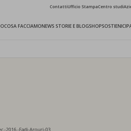
Contatti
Ufficio Stampa
Centro studi
Azi
MO
COSA FACCIAMO
NEWS STORIE E BLOG
SHOP
SOSTIENICI
P