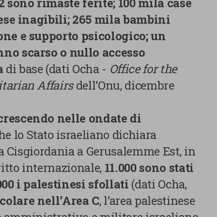
2 sono rimaste ferite; 100 mila case
rese inagibili; 265 mila bambini
one e supporto psicologico; un
nno scarso o nullo accesso
ia
di base (dati Ocha -
Office for the
tarian Affairs
dell’Onu, dicembre
 crescendo nelle ondate di
he lo Stato israeliano dichiara
lla Cisgiordania a Gerusalemme Est, in
itto internazionale,
11.000 sono stati
00 i palestinesi sfollati
(dati Ocha,
icolare nell’Area C
, l’area palestinese