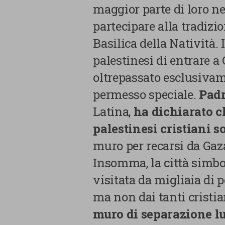
maggior parte di loro ne
partecipare alla tradiz
Basilica della Natività. 
palestinesi di entrare 
oltrepassato esclusivam
permesso speciale.
Padr
Latina,
ha dichiarato c
palestinesi cristiani s
muro per recarsi da Ga
Insomma, la città simbol
La tua privacy
visitata da migliaia di 
ma non dai tanti cristia
Cookie
muro di separazione l
strettamente