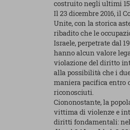
necessari
costruito negli ultimi 1
Il 23 dicembre 2016, il C
Cookie di Analisi
Unite, con la storica ast
Cookie di marketing
ribadito che le occupazio
Israele, perpetrate dal
Cookie di terze parti
hanno alcun valore lega
violazione del diritto i
alla possibilità che i du
maniera pacifica entro 
riconosciuti.
CONFERMA LE MI
Ciononostante, la popol
vittima di violenze e in
diritti fondamentali: ne