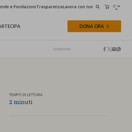
ende e Fondazioni
Trasparenza
Lavora con noi
CERCA
CARRELLO
ARTECIPA
DONA ORA
CONDIVIDI
facebook
twitter
email
whats
CERCA
TEMPO DI LETTURA
2 minuti