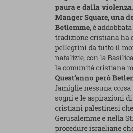
paura e dalla violenz
Manger Square
,
una de
Betlemme
, è addobbata 
tradizione cristiana ha o
pellegrini da tutto il mo
natalizie, con la Basilica
la comunità cristiana m
Quest’anno però Betle
famiglie nessuna corsa ai
sogni e le aspirazioni d
cristiani palestinesi ch
Gerusalemme e nella Stri
procedure israeliane ch