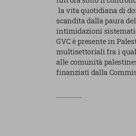
tutt’ora sotto il control
la vita quotidiana di d
scandita dalla paura dell
intimidazioni sistematic
GVC è presente in Palest
multisettoriali fra i qua
alle comunità palestines
finanziati dalla Commi