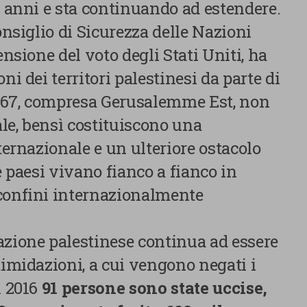
navigazione e dal loro profilo. È possibile configurare o rifi
5 anni e sta continuando ad estendere.
clic su “Impostazioni cookie”. Inoltre, gli utenti possono acce
onsiglio di Sicurezza delle Nazioni
premendo il pulsante “Accetta tutti i cookie”. Per ulteriori i
consultare la nostra cookies policy.
ensione del voto degli Stati Uniti, ha
ni dei territori palestinesi da parte di
 1967, compresa Gerusalemme Est, non
le, bensì costituiscono una
nternazionale e un ulteriore ostacolo
e paesi vivano fianco a fianco in
confini internazionalmente
E SCELTE
azione palestinese continua ad essere
timidazioni, a cui vengono negati i
l 2016
91 persone sono state uccise,