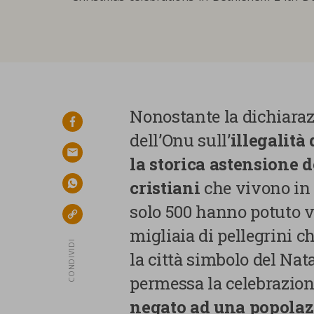
Nonostante la dichiaraz
facebook
dell’Onu sull’
illegalità
email
la storica astensione 
cristiani
che vivono in
whatsapp
solo 500 hanno potuto v
link
migliaia di pellegrini 
CONDIVIDI
la città simbolo del Nata
permessa la celebrazione
negato ad una popolazi