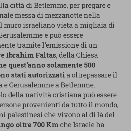
lla città di Betlemme, per pregare e
ionale messa di mezzanotte nella
Il muro israeliano vieta a migliaia di
a Gerusalemme e può essere
ente tramite l'emissione di un
e Ibrahim Faltas
, della Chiesa
he quest’anno solamente 500
ono stati autorizzati
a oltrepassare il
Centro preferenze sulla privacy
za e Gerusalemme a Betlemme.
o della natività cristiana può essere
persone provenienti da tutto il mondo,
Utilizziamo cookie tecnici, indispensabili per permettere la
fruizione del sito nonché, previo consenso dell’utente, cookie
ni palestinesi che vivono al di là del
profilazione propri e di terze parti, che sono finalizzati a
ungo oltre 700 Km
che Israele ha
pubblicitari collegati alle preferenze degli utenti, a partire d