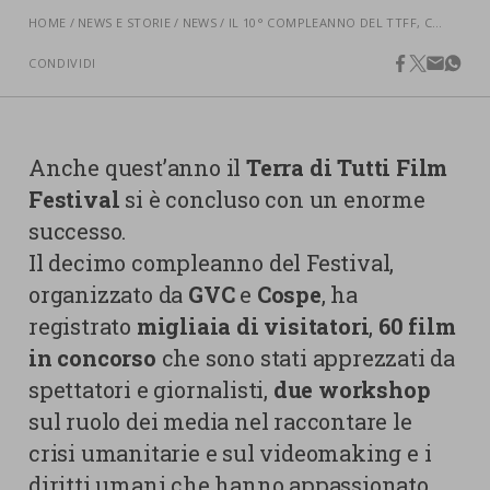
nostra cookies policy.
HOME
NEWS E STORIE
NEWS
IL 10° COMPLEANNO DEL TTFF, COME LO ABBIAMO VISSUTO NOI
PARTECIPA
Sotto
CONDIVIDI
facebook
twitter
email
what
Cookie strettamente necessari
Contatti
Cookie di Analisi
Ufficio Stampa
Anche quest’anno il
Terra di Tutti Film
Centro studi
Cookie di marketing
Festival
si è concluso con un enorme
Aziende e Fondazioni
successo.
Cookie di terze parti
Trasparenza
Il decimo compleanno del Festival,
Lavora con noi
organizzato da
GVC
e
Cospe
, ha
registrato
migliaia di visitatori
,
60 film
in concorso
che sono stati apprezzati da
CERCA
CARRELLO
spettatori e giornalisti,
due workshop
sul ruolo dei media nel raccontare le
crisi umanitarie e sul videomaking e i
diritti umani che hanno appassionato