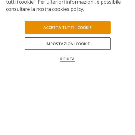
tutti i cookie”. Per ulteriori informazioni, è possibile
consultare la nostra cookies policy.
ACCETTA TUTTI I COOKIE
IMPOSTAZIONI COOKIE
CONSENTI TUTTI
RIFIUTA
CONFERMA LE MIE SCELTE
Seguici sui social