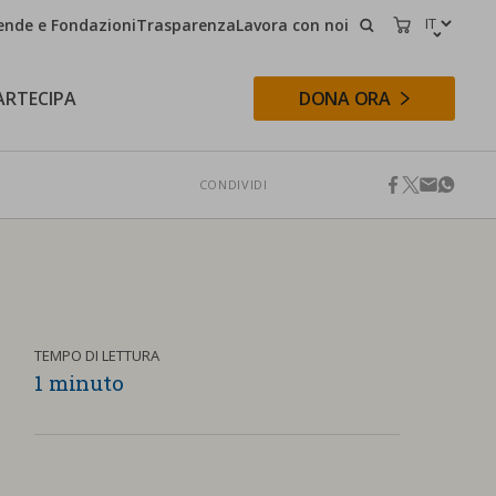
ende e Fondazioni
Trasparenza
Lavora con noi
CERCA
CARRELLO
ARTECIPA
DONA ORA
CONDIVIDI
facebook
twitter
email
whats
CERCA
TEMPO DI LETTURA
1 minuto