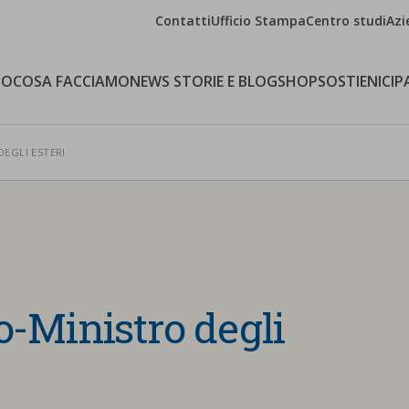
Contatti
Ufficio Stampa
Centro studi
Azi
MO
COSA FACCIAMO
NEWS STORIE E BLOG
SHOP
SOSTIENICI
P
EGLI ESTERI
Ministro degli