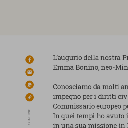
L’augurio della nostra Pr
facebook
Emma Bonino, neo-Minis
email
Conosciamo da molti ann
whatsapp
impegno per i diritti civ
link
Commissario europeo per
CONDIVIDI
In quei tempi ho avuto 
in una sua missione in