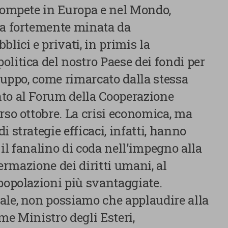
premendo il pulsante “Accetta tutti i cookie”. Per ulteriori i
 compete in Europa e nel Mondo,
consultare la nostra cookies policy.
ta fortemente minata da
blici e privati, in primis la
litica del nostro Paese dei fondi per
iluppo, come rimarcato dalla stessa
to al Forum della Cooperazione
rso ottobre. La crisi economica, ma
 strategie efficaci, infatti, hanno
E SCELTE
e il fanalino di coda nell’impegno alla
ffermazione dei diritti umani, al
 popolazioni più svantaggiate.
ale, non possiamo che applaudire alla
me Ministro degli Esteri,