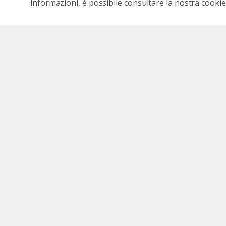
informazioni, è possibile consultare la nostra cookies
Seguici sui social
Seguici su Faceb
Segui il c
Segu