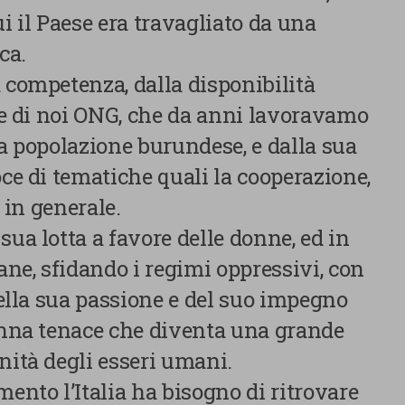
ui il Paese era travagliato da una
ca.
 competenza, dalla disponibilità
ste di noi ONG, che da anni lavoravamo
la popolazione burundese, e dalla sua
oce di tematiche quali la cooperazione,
Centro preferenze sulla privacy
à in generale.
sua lotta a favore delle donne, ed in
gane, sfidando i regimi oppressivi, con
Utilizziamo cookie tecnici, indispensabili per permettere la
 della sua passione e del suo impegno
fruizione del sito nonché, previo consenso dell’utente, cookie
donna tenace che diventa una grande
profilazione propri e di terze parti, che sono finalizzati a
pubblicitari collegati alle preferenze degli utenti, a partire d
nità degli esseri umani.
navigazione e dal loro profilo. È possibile configurare o rifi
nto l’Italia ha bisogno di ritrovare
clic su “Impostazioni cookie”. Inoltre, gli utenti possono acce