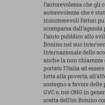
Cookie di Analisi
l’autorevolezza che gli
autorevolezza che è sta
Cookie di marketing
innumerevoli fattori pub
Cookie di terze parti
scomparsa dall'agenda po
l’aiuto pubblico allo sv
Bonino nel suo interven
Internazionale dello sco
anche la non chiarezza di
CONFERMA LE MI
portato l’Italia ad esser
lotta alla povertà, all'a
sostegno a favore delle
GVC e, noi ONG in gener
scelta dell’on Bonino co