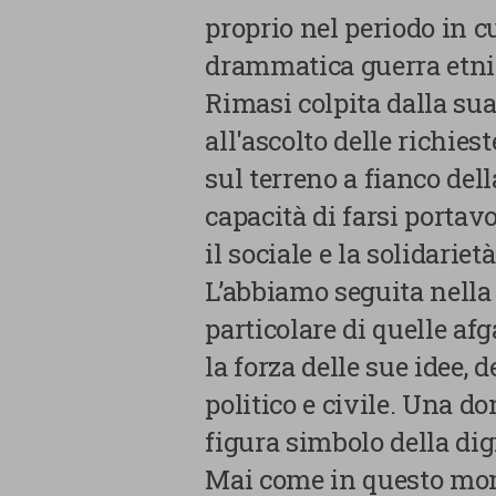
proprio nel periodo in c
drammatica guerra etni
Rimasi colpita dalla sua
all'ascolto delle richie
sul terreno a fianco del
capacità di farsi portav
il sociale e la solidariet
L’abbiamo seguita nella 
particolare di quelle af
La tua privacy
la forza delle sue idee,
Cookie
politico e civile. Una 
strettamente
figura simbolo della dig
necessari
Mai come in questo mome