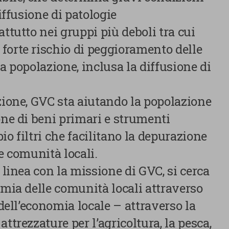
profilazione propri e di terze parti, che sono finalizzati a
diffusione di patologie
pubblicitari collegati alle preferenze degli utenti, a partire d
navigazione e dal loro profilo. È possibile configurare o rifi
attutto nei gruppi più deboli tra cui
clic su “Impostazioni cookie”. Inoltre, gli utenti possono acce
forte rischio di peggioramento delle
premendo il pulsante “Accetta tutti i cookie”. Per ulteriori i
consultare la nostra cookies policy.
la popolazione, inclusa la diffusione di
.
zione, GVC sta aiutando la popolazione
one di beni primari e strumenti
io filtri che facilitano la depurazione
le comunità locali.
 linea con la missione di GVC, si cerca
E SCELTE
omia delle comunità locali attraverso
 dell’economia locale – attraverso la
ttrezzature per l’agricoltura, la pesca,