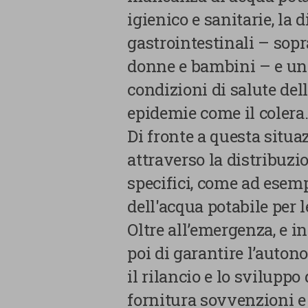
strettamente
igienico e sanitarie, la 
necessari
gastrointestinali – sopr
donne e bambini – e un 
Cookie di Analisi
condizioni di salute del
Cookie di marketing
epidemie come il colera
Di fronte a questa situa
Cookie di terze parti
attraverso la distribuzi
specifici, come ad esemp
dell'acqua potabile per 
Oltre all’emergenza, e in
CONFERMA LE MI
poi di garantire l’auton
il rilancio e lo sviluppo
fornitura sovvenzioni e a