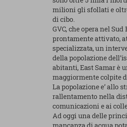
sono oltre 5 mila i morti
milioni gli sfollati e ol
di cibo.
GVC, che opera nel Sud E
prontamente attivato, at
specializzata, un interv
della popolazione dell’i
abitanti, East Samar è u
maggiormente colpite d
La popolazione e’ allo s
rallentamento nella dist
comunicazioni e ai colle
La tua privacy
Ad oggi una delle princip
mancanza di acqua potab
Cookie