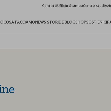
Contatti
Ufficio Stampa
Centro studi
Azi
MO
COSA FACCIAMO
NEWS STORIE E BLOG
SHOP
SOSTIENICI
P
ine