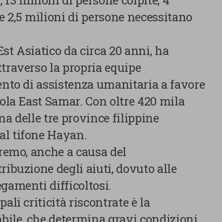
, 13 milioni di persone colpite, 4
tre 2,5 milioni di persone necessitano
st Asiatico da circa 20 anni, ha
traverso la propria equipe
ento di assistenza umanitaria a favore
sola East Samar. Con oltre 420 mila
na delle tre province filippine
al tifone Hayan.
tremo, anche a causa del
Centro preferenze sulla privacy
ribuzione degli aiuti, dovuto alle
gamenti difficoltosi.
ali criticità riscontrate è la
Utilizziamo cookie tecnici, indispensabili per permettere la
fruizione del sito nonché, previo consenso dell’utente, cookie
ile, che determina gravi condizioni