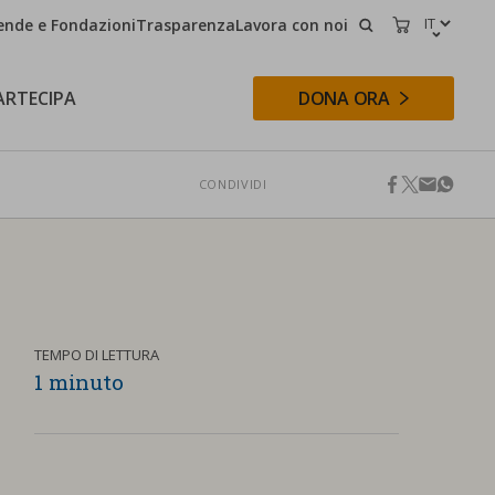
ende e Fondazioni
Trasparenza
Lavora con noi
CERCA
CARRELLO
ARTECIPA
DONA ORA
CONDIVIDI
facebook
twitter
email
whats
CERCA
TEMPO DI LETTURA
1 minuto