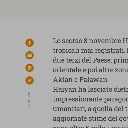
Lo scorso 8 novembre Ha
facebook
tropicali mai registrati,
email
due terzi del Paese: pri
orientale e poi altre zone
whatsapp
Aklan e Palawan.
link
Haiyan ha lasciato dietr
CONDIVIDI
impressionante paragona
umanitari, a quella del 
aggiornate stime del gov