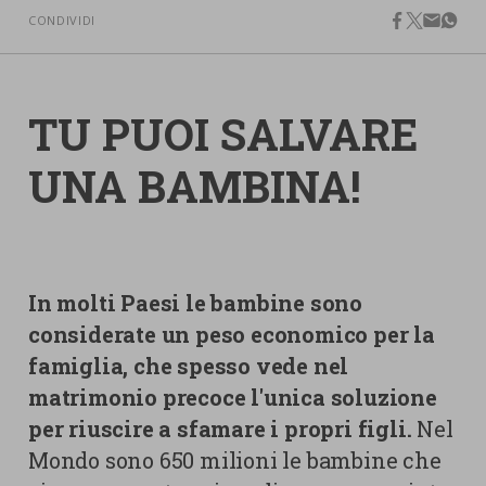
nostra cookies policy.
CONDIVIDI
PARTECIPA
facebook
twitter
email
what
Sotto
Cookie strettamente necessari
Contatti
TU PUOI SALVARE
Cookie di Analisi
Ufficio Stampa
UNA BAMBINA!
Centro studi
Cookie di marketing
Aziende e Fondazioni
Cookie di terze parti
Trasparenza
Lavora con noi
In molti Paesi le bambine sono
considerate un peso economico per la
famiglia, che spesso vede nel
CERCA
CARRELLO
matrimonio precoce l'unica soluzione
per riuscire a sfamare i propri figli.
Nel
Mondo sono 650 milioni le bambine che