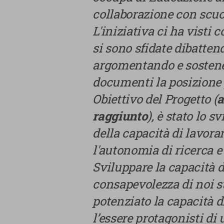
collaborazione con scuole
L'iniziativa ci ha visti
La tua privacy
si sono sfidate dibatten
Cookie
argomentando e sostene
strettamente
documenti la posizione p
necessari
Obiettivo del Progetto (
a
Cookie di Analisi
raggiunto
), è stato lo 
della capacità di lavor
Cookie di marketing
l'autonomia di ricerca e
Cookie di terze parti
Sviluppare la capacità 
consapevolezza di noi 
potenziato la capacità di 
l’essere protagonisti di 