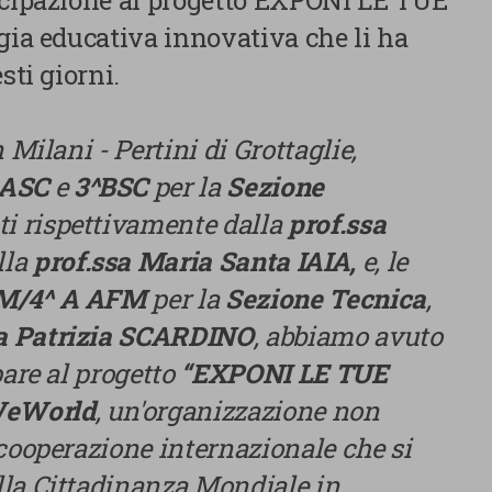
ecipazione al progetto EXPONI LE TUE
gia educativa innovativa che li ha
sti giorni.
 Milani - Pertini di Grottaglie,
^ASC
e
3^BSC
per la
Sezione
ati rispettivamente dalla
prof.ssa
lla
prof.ssa Maria Santa IAIA,
e, le
IM/4^ A AFM
per la
Sezione Tecnica
,
sa Patrizia SCARDINO
, abbiamo avuto
pare al progetto
“EXPONI LE TUE
eWorld
, un'organizzazione non
 cooperazione internazionale che si
Centro preferenze sulla privacy
lla Cittadinanza Mondiale in