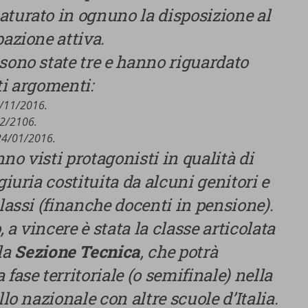
aturato in ognuno la disposizione al
E SCELTE
pazione attiva.
sono state tre e hanno riguardato
ti argomenti:
9/11/2016.
12/2106.
 24/01/2016.
anno visti protagonisti in qualità di
giuria costituita da alcuni genitori e
classi (finanche docenti in pensione).
, a vincere è stata la classe articolata
la
Sezione Tecnica
, che potrà
fase territoriale (o semifinale) nella
llo nazionale con altre scuole d’Italia.