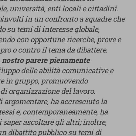
, università, enti locali e cittadini.
 coinvolti in un confronto a squadre che
Utilizziamo cookie tecnici, indispensabili per permettere la
do su temi di interesse globale,
fruizione del sito nonché, previo consenso dell’utente, cookie
ndo con opportune ricerche, prove e
profilazione propri e di terze parti, che sono finalizzati a
pubblicitari collegati alle preferenze degli utenti, a partire d
ro o contro il tema da dibattere.
navigazione e dal loro profilo. È possibile configurare o rifi
clic su “Impostazioni cookie”. Inoltre, gli utenti possono acce
 nostro parere pienamente
premendo il pulsante “Accetta tutti i cookie”. Per ulteriori i
sviluppo delle abilità comunicative e
consultare la nostra cookies policy.
are in gruppo, promuovendo
 di organizzazione del lavoro.
di argomentare, ha accresciuto la
stessi e, contemporaneamente, ha
saper ascoltare gli altri; inoltre,
un dibattito pubblico su temi di