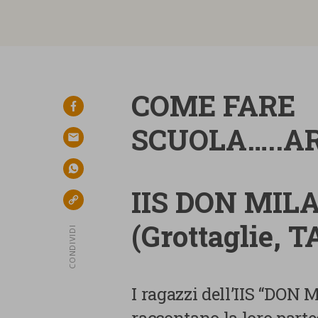
COME FARE
facebook
SCUOLA…..
email
whatsapp
IIS DON MILA
link
(Grottaglie, T
CONDIVIDI
I ragazzi dell’IIS “DON 