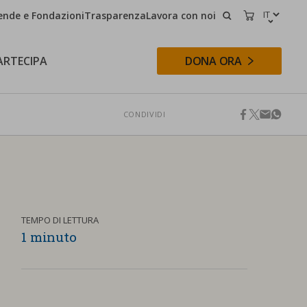
ende e Fondazioni
Trasparenza
Lavora con noi
CERCA
CARRELLO
ARTECIPA
DONA ORA
CONDIVIDI
facebook
twitter
email
whats
CERCA
TEMPO DI LETTURA
1 minuto