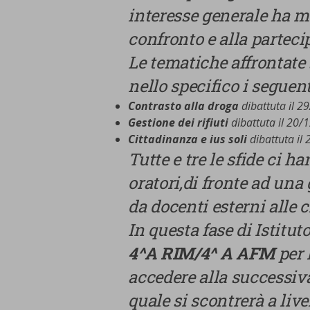
interesse generale ha m
CONFERMA LE MI
confronto e alla parteci
Le tematiche affrontate 
nello specifico i seguen
Contrasto alla droga
dibattuta il 2
Gestione dei rifiuti
dibattuta il 20/
Cittadinanza e ius soli
dibattuta il
Tutte e tre le sfide ci h
oratori,di fronte ad una 
da docenti esterni alle 
In questa fase di Istituto
4^A RIM/4^ A AFM
per 
accedere alla successiva 
quale si scontrerà a live