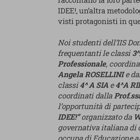
raccontano la loro part
IDEE!, un’altra metodolo
visti protagonisti in que
Noi studenti dell’IIS Don
frequentanti le classi
3
Professionale
, coordin
Angela ROSELLINI
e da
classi
4^ A SIA
e
4^A R
coordinati dalla
Prof.s
l’opportunità di parteci
IDEE!”
organizzato da
W
governativa italiana di
occupa di Educazione a