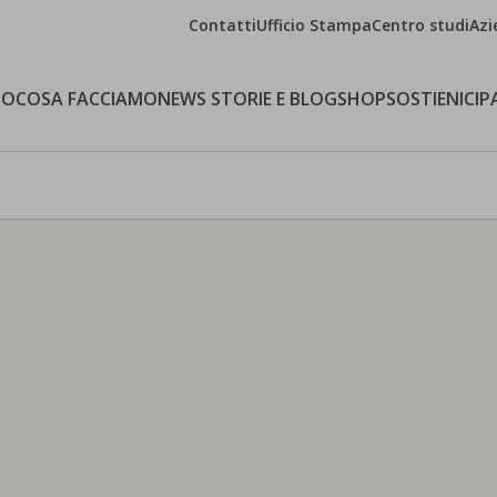
Contatti
Ufficio Stampa
Centro studi
Azi
MO
COSA FACCIAMO
NEWS STORIE E BLOG
SHOP
SOSTIENICI
P