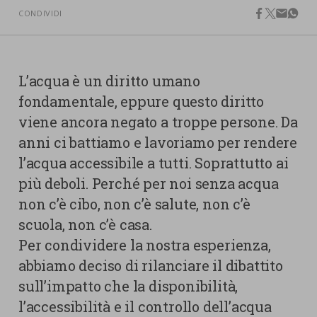
nostra cookies policy.
CONDIVIDI
PARTECIPA
facebook
twitter
email
what
Sotto
Cookie strettamente necessari
Contatti
L’acqua è un diritto umano
Cookie di Analisi
Ufficio Stampa
fondamentale, eppure questo diritto
Centro studi
viene ancora negato a troppe persone. Da
Cookie di marketing
Aziende e Fondazioni
anni ci battiamo e lavoriamo per rendere
Cookie di terze parti
Trasparenza
l’acqua accessibile a tutti. Soprattutto ai
più deboli. Perché per noi senza acqua
Lavora con noi
non c’è cibo, non c’è salute, non c’è
scuola, non c’è casa.
Per condividere la nostra esperienza,
CERCA
CARRELLO
abbiamo deciso di rilanciare il dibattito
sull’impatto che la disponibilità,
l’accessibilità e il controllo dell’acqua